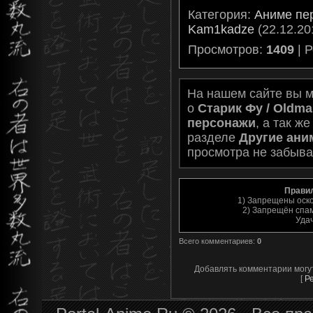
Категория
:
Аниме пе
Kam1kadze
(22.12.20
Просмотров
:
1409
|
Р
На нашем сайте вы 
о
Старик Фу / Oldma
персонажи
, а так 
разделе
Другие ани
просмотра не забыва
Прави
1) Запрещены оск
2) Запрещён спам
Уда
Всего комментариев
:
0
Добавлять комментарии могу
[
Р