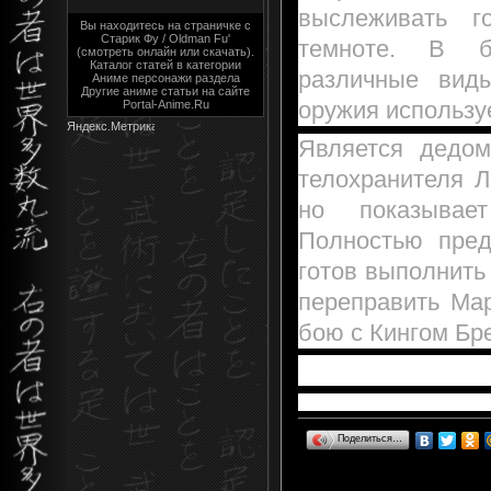
выслеживать г
Вы находитесь на страничке с
Старик Фу / Oldman Fu'
темноте. В б
(смотреть онлайн или скачать).
Каталог статей в категории
различные виды
Аниме персонажи раздела
Другие аниме статьи на сайте
оружия использу
Portal-Anime.Ru
Является дедом
телохранителя Л
но показывае
Полностью пред
готов выполнить
переправить Ма
бою с Кингом Бр
Поделиться…