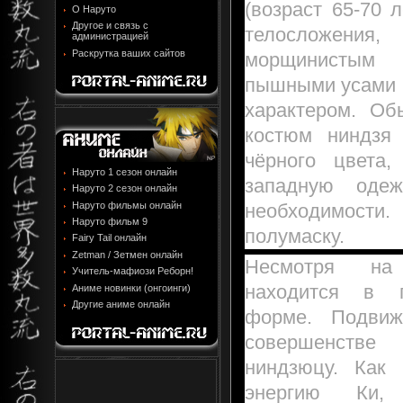
(возраст 65-70 л
О Наруто
Другое и связь с
телослож
администрацией
Раскрутка ваших сайтов
морщинисты
пышными усами 
характером. Об
костюм ниндзя
чёрного цвета
Наруто 1 сезон онлайн
западную оде
Наруто 2 сезон онлайн
необходимости
Наруто фильмы онлайн
Наруто фильм 9
полумаску.
Fairy Tail онлайн
Zetman / Зетмен онлайн
Несмотря на 
Учитель-мафиози Реборн!
находится в п
Аниме новинки (онгоинги)
Другие аниме онлайн
форме. Подвиж
совершенств
ниндзюцу. Как
энергию Ки,