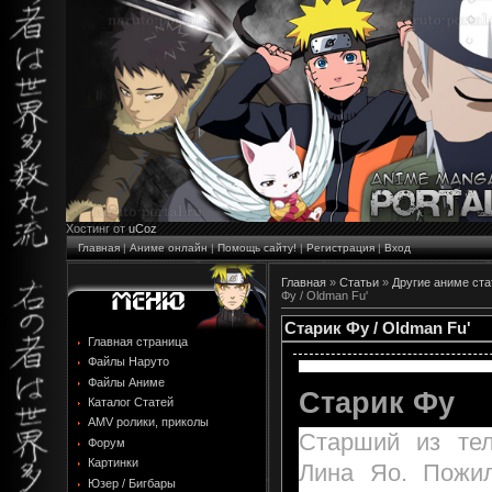
Хостинг от
uCoz
Главная
|
Аниме онлайн
|
Помощь сайту!
|
Регистрация
|
Вход
Главная
»
Статьи
»
Другие аниме ста
Фу / Oldman Fu'
Старик Фу / Oldman Fu'
Главная страница
Файлы Наруто
Файлы Аниме
Старик Фу
Каталог Статей
AMV ролики, приколы
Старший из тел
Форум
Картинки
Лина Яо. Пожи
Юзер / Бигбары