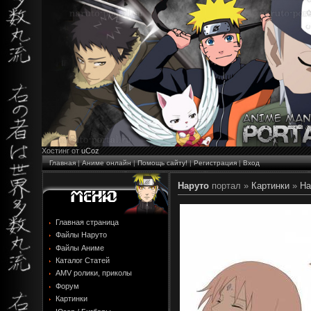
Хостинг от
uCoz
Главная
|
Аниме онлайн
|
Помощь сайту!
|
Регистрация
|
Вход
Наруто
портал »
Картинки
»
На
Главная страница
Файлы Наруто
Файлы Аниме
Каталог Статей
AMV ролики, приколы
Форум
Картинки