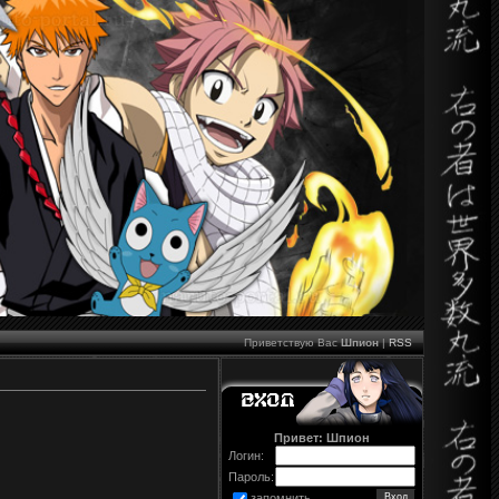
Приветствую Вас
Шпион
|
RSS
Привет: Шпион
Логин:
Пароль:
запомнить