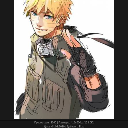
Просмотров
: 3095 |
Размеры
: 419x600px/123.6Kb
Дата
: 04.08.2016 |
Добавил
:
Erza