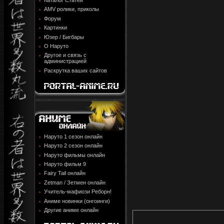
Каталог Статей
AMV ролики, приколы
Форум
Картинки
Юзер / Бигбары
О Наруто
Другое и связь с
администрацией
Раскрутка ваших сайтов
Наруто 1 сезон онлайн
Наруто 2 сезон онлайн
Наруто фильмы онлайн
Наруто фильм 9
Fairy Tail онлайн
Zetman / Зетмен онлайн
Учитель-мафиози Реборн!
Аниме новинки (онгоинги)
Другие аниме онлайн