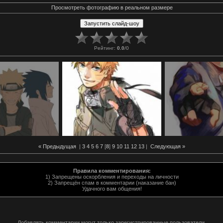
Просмотреть фотографию в реальном размере
Рейтинг
:
0.0
/
0
« Предыдущая
|
3
4
5
6
7
[
8
]
9
10
11
12
13
|
Следующая »
Правила комментирования:
1) Запрещены оскорбления и переходы на личности
2) Запрещён спам в комментарии (наказание бан)
Удачного вам общения!
Добавлять комментарии могут только зарегистрированные пользователи.