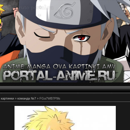
 картинки
»
команда №7
» FGa7WB7P9ls