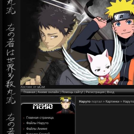
Хостинг от
uCoz
Главная
|
Аниме онлайн
|
Помощь сайту!
|
Регистрация
|
Вход
Наруто
портал »
Картинки
»
Наруто
Главная страница
Файлы Наруто
Файлы Аниме