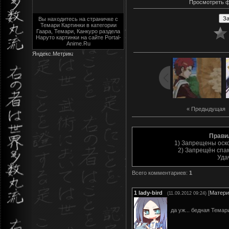
Просмотреть ф
Вы находитесь на страничке с
Темари Картинки в категории
Гаара, Темари, Канкуро раздела
Наруто картинки на сайте Portal-
Anime.Ru
« Предыдущая
|
Прави
1) Запрещены оск
2) Запрещён спам
Уда
Всего комментариев
:
1
1
lady-bird
[
Матери
(11.09.2012 09:24)
да уж... бедная Тема