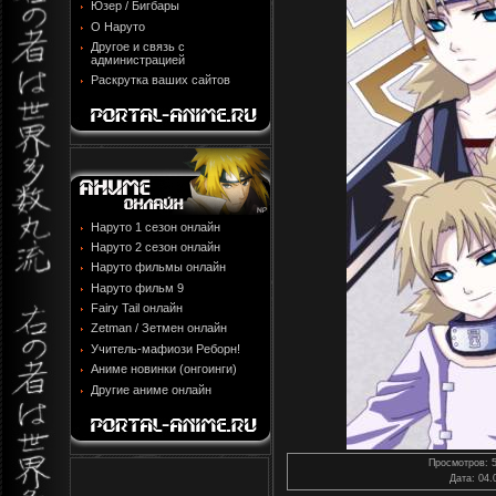
Юзер / Бигбары
О Наруто
Другое и связь с
администрацией
Раскрутка ваших сайтов
Наруто 1 сезон онлайн
Наруто 2 сезон онлайн
Наруто фильмы онлайн
Наруто фильм 9
Fairy Tail онлайн
Zetman / Зетмен онлайн
Учитель-мафиози Реборн!
Аниме новинки (онгоинги)
Другие аниме онлайн
Просмотров
: 
Дата
: 04.