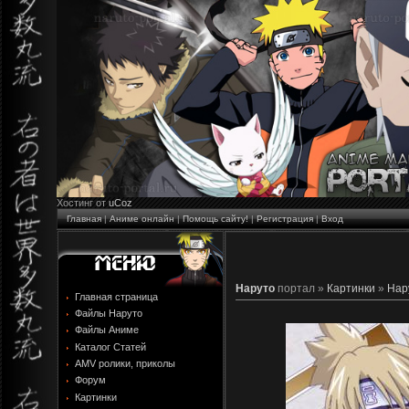
Хостинг от
uCoz
Главная
|
Аниме онлайн
|
Помощь сайту!
|
Регистрация
|
Вход
Наруто
портал »
Картинки
»
Нар
Главная страница
Файлы Наруто
Файлы Аниме
Каталог Статей
AMV ролики, приколы
Форум
Картинки