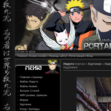
Хостинг от
uCoz
Главная
|
Аниме онлайн
|
Помощь сайту!
|
Регистрация
|
Вход
Наруто
портал »
Картинки
»
Нару
Кадзекаге
Главная страница
Файлы Наруто
Файлы Аниме
Каталог Статей
AMV ролики, приколы
Форум
Картинки
Юзер / Бигбары