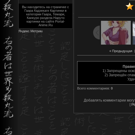
Вы находитесь на страничке с
Гаара Кадзекаге Картинки в
категории Гаара, Темари,
Канкуро раздела Наруто
картинки на сайте Portal-
Anime.Ru
« Предыдущая
Прави
1) Запрещены оск
2) Запрещён спам
Уда
Всего комментариев
:
0
Добавлять комментарии могу
[
Р