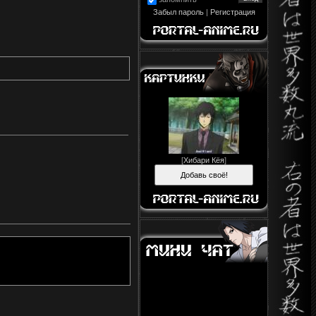
Забыл пароль
|
Регистрация
[
Хибари Кёя
]