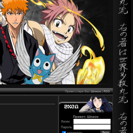
Приветствую Вас
Шпион
|
RSS
Привет: Шпион
Логин:
Пароль:
запомнить