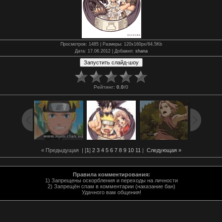
Просмотров
: 1485 |
Размеры
: 120x160px/64.5Kb
Дата
: 17.06.2012 |
Добавил
:
shana
Рейтинг
:
0.0
/
0
« Предыдущая
| [
1
]
2
3
4
5
6
7
8
9
10
11
|
Следующая »
Правила комментирования:
1) Запрещены оскорбления и переходы на личности
2) Запрещён спам в комментарии (наказание бан)
Удачного вам общения!