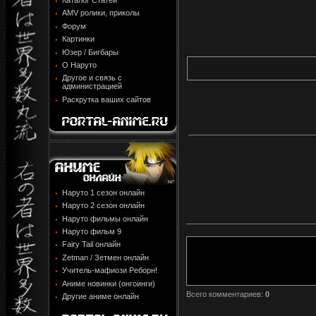
Каталог Статей
AMV ролики, приколы
Форум
Картинки
Юзер / Бигбары
О Наруто
Другое и связь с
администрацией
Раскрутка ваших сайтов
Наруто 1 сезон онлайн
Наруто 2 сезон онлайн
Наруто фильмы онлайн
Наруто фильм 9
Fairy Tail онлайн
Zetman / Зетмен онлайн
Учитель-мафиози Реборн!
Аниме новинки (онгоинги)
Всего комментариев
:
0
Другие аниме онлайн