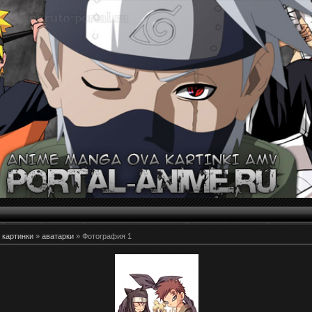
 картинки
»
аватарки
» Фотография 1