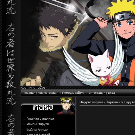
Хостинг от
uCoz
Главная
|
Аниме онлайн
|
Помощь сайту!
|
Регистрация
|
Вход
Наруто
портал »
Картинки
»
Наруто
Главная страница
Файлы Наруто
Файлы Аниме