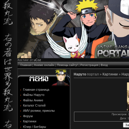
Хостинг от
uCoz
Главная
|
Аниме онлайн
|
Помощь сайту!
|
Регистрация
|
Вход
Наруто
портал »
Картинки
»
Нару
Главная страница
Файлы Наруто
Файлы Аниме
Каталог Статей
AMV ролики, приколы
Просмотров
: 
Форум
Дата
: 
Картинки
Юзер / Бигбары