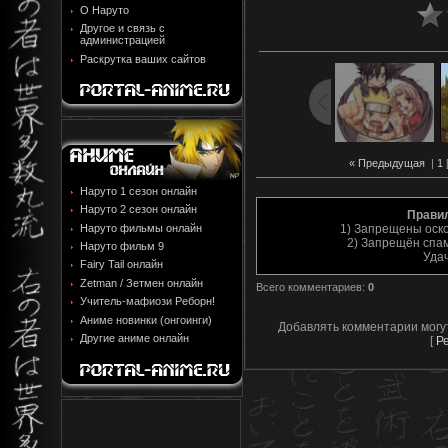
О Наруто
Другое и связь с
администрацией
Раскрутка ваших сайтов
« Предыдущая
|
1
Наруто 1 сезон онлайн
Наруто 2 сезон онлайн
Прави
Наруто фильмы онлайн
1) Запрещены оск
2) Запрещён спам
Наруто фильм 9
Уда
Fairy Tail онлайн
Zetman / Зетмен онлайн
Всего комментариев
:
0
Учитель-мафиози Реборн!
Аниме новинки (онгоинги)
Добавлять комментарии могу
Другие аниме онлайн
[
Р