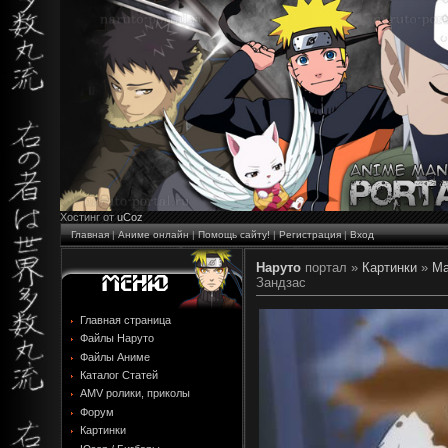
Хостинг от
uCoz
Главная
|
Аниме онлайн
|
Помощь сайту!
|
Регистрация
|
Вход
Наруто
портал »
Картинки
»
Ма
Зандзас
Главная страница
Файлы Наруто
Файлы Аниме
Каталог Статей
AMV ролики, приколы
Форум
Картинки