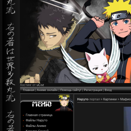
Хостинг от
uCoz
Главная
|
Аниме онлайн
|
Помощь сайту!
|
Регистрация
|
Вход
Наруто
портал »
Картинки
»
Мафиоз
Главная страница
Файлы Наруто
Файлы Аниме