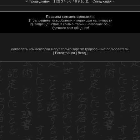
« Предыдущая
|
1
[
2
]
3
4
5
6
7
8
9
10
11
|
Следующая »
Правила комментирования:
1) Запрещены оскорбления и переходы на личности
2) Запрещён спам в комментарии (наказание бан)
Удачного вам общения!
Добавлять комментарии могут только зарегистрированные пользователи.
[
Регистрация
|
Вход
]