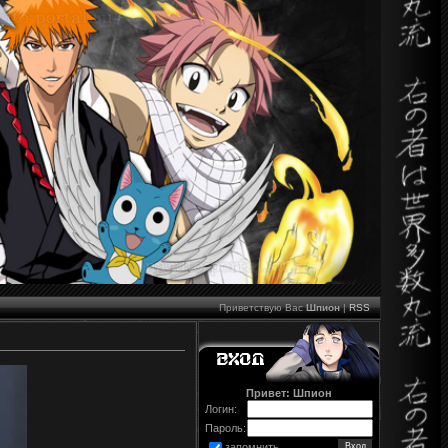
Приветствую Вас
Шпион
|
RSS
Привет: Шпион
Логин:
Пароль:
запомнить