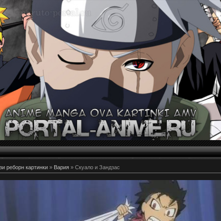
и реборн картинки
»
Вария
» Скуало и Зандзас