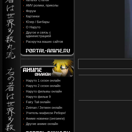
Каталог Статей
AMV ролики, приколы
Форум
Картинки
Юзер / Бигбары
О Наруто
Другое и связь с
администрацией
Раскрутка ваших сайтов
Наруто 1 сезон онлайн
Наруто 2 сезон онлайн
Наруто фильмы онлайн
Наруто фильм 9
Fairy Tail онлайн
Zetman / Зетмен онлайн
Учитель-мафиози Реборн!
Аниме новинки (онгоинги)
Другие аниме онлайн