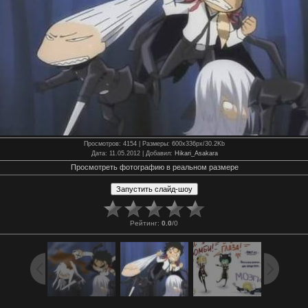
Просмотров
: 4154 |
Размеры
: 600x336px/30.2Kb
Дата
: 11.05.2012 |
Добавил
:
Hikari_Asakara
Просмотреть фотографию в реальном размере
Рейтинг
:
0.0
/
0