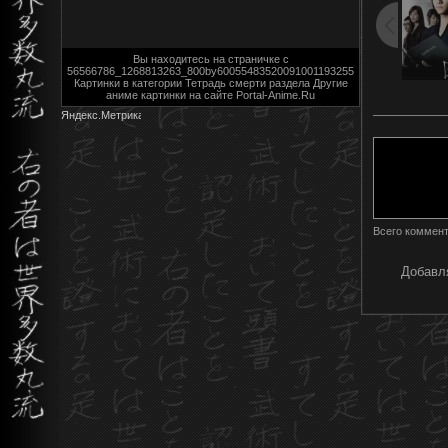
Вы находитесь на страничке с
56566786_1268813263_800by60055483520091001193255
Картинки в категории Тетрадь смерти раздела Другие
аниме картинки на сайте Portal-Anime.Ru
Всего коммен
Добавля