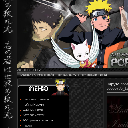
Хостинг от
uCoz
Главная
|
Аниме онлайн
|
Помощь сайту!
|
Регистрация
|
Вход
Наруто
пор
56566786_1
Главная страница
Файлы Наруто
Файлы Аниме
Каталог Статей
AMV ролики, приколы
Форум