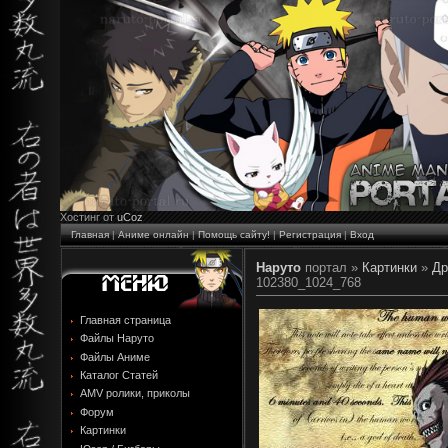
Хостинг от
uCoz
Главная
|
Аниме онлайн
|
Помощь сайту!
|
Регистрация
|
Вход
Наруто
портал »
Картинки
»
Др
102380_1024_768
Главная страница
Файлы Наруто
Файлы Аниме
Каталог Статей
AMV ролики, приколы
Форум
Картинки