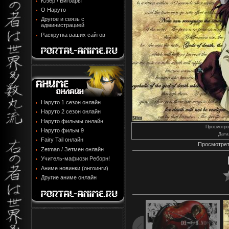
Юзер / Бигбары
О Наруто
Другое и связь с
администрацией
Раскрутка ваших сайтов
Наруто 1 сезон онлайн
Наруто 2 сезон онлайн
Наруто фильмы онлайн
Просмотро
Наруто фильм 9
Дата
Fairy Tail онлайн
Просмотрет
Zetman / Зетмен онлайн
Учитель-мафиози Реборн!
Аниме новинки (онгоинги)
Другие аниме онлайн