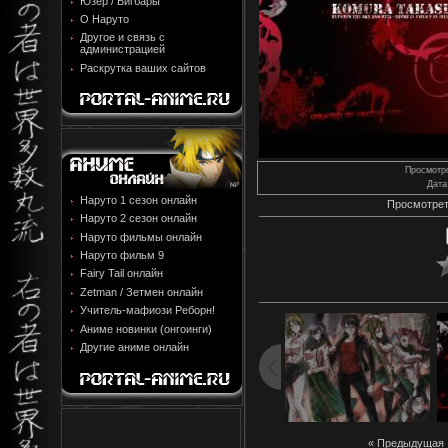
Юзер / Бигбары
О Наруто
Другое и связь с
администрацией
Раскрутка ваших сайтов
Просмотр
Дата
Наруто 1 сезон онлайн
Просмотрет
Наруто 2 сезон онлайн
Наруто фильмы онлайн
Наруто фильм 9
Fairy Tail онлайн
Zetman / Зетмен онлайн
Учитель-мафиози Реборн!
Аниме новинки (онгоинги)
Другие аниме онлайн
« Предыдущая