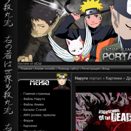
Хостинг от
uCoz
Главная
|
Аниме онлайн
|
Помощь сайту!
|
Регистрация
|
Вход
Наруто
портал »
Картинки
»
Др
Главная страница
Файлы Наруто
Файлы Аниме
Каталог Статей
AMV ролики, приколы
Форум
Картинки