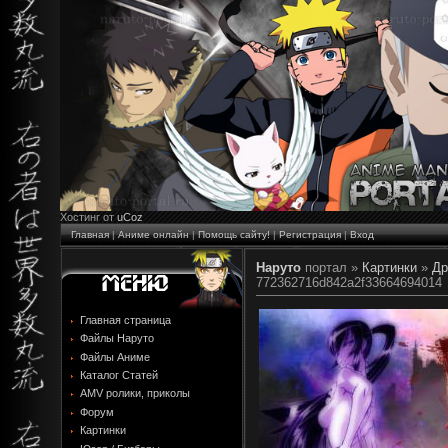
Хостинг от
uCoz
Главная
|
Аниме онлайн
|
Помощь сайту!
|
Регистрация
|
Вход
Наруто
портал »
Картинки
»
Др
772362716d842a2f33664694014
Главная страница
Файлы Наруто
Файлы Аниме
Каталог Статей
AMV ролики, приколы
Форум
Картинки