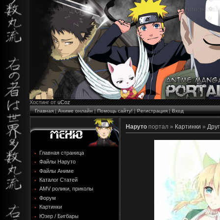
Хостинг от
uCoz
Главная
|
Аниме онлайн
|
Помощь сайту!
|
Регистрация
|
Вход
Наруто
портал »
Картинки
»
Друг
Главная страница
Файлы Наруто
Файлы Аниме
Каталог Статей
AMV ролики, приколы
Форум
Картинки
Юзер / Бигбары