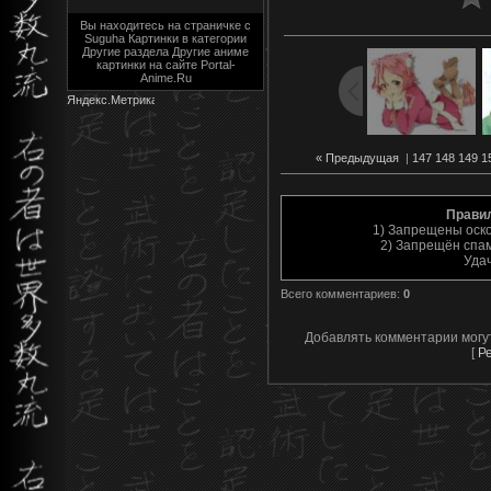
Вы находитесь на страничке с
Suguha Картинки в категории
Другие раздела Другие аниме
картинки на сайте Portal-
Anime.Ru
« Предыдущая
|
147
148
149
1
Прави
1) Запрещены оск
2) Запрещён спам
Уда
Всего комментариев
:
0
Добавлять комментарии могу
[
Р