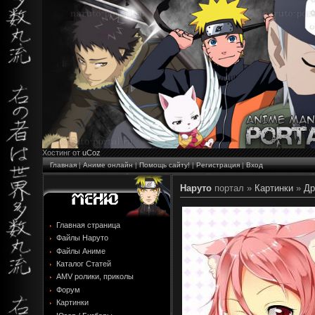
Хостинг от
uCoz
Главная
|
Аниме онлайн
|
Помощь сайту!
|
Регистрация
|
Вход
Наруто
портал »
Картинки
»
Др
Главная страница
Файлы Наруто
Файлы Аниме
Каталог Статей
AMV ролики, приколы
Форум
Картинки