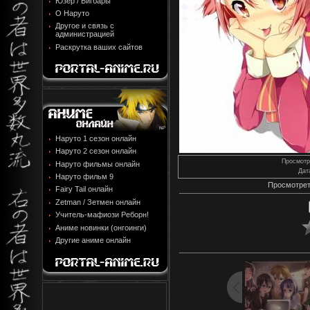
Юзер / Бигбары
О Наруто
Другое и связь с
администрацией
Раскрутка ваших сайтов
Наруто 1 сезон онлайн
Наруто 2 сезон онлайн
Просмотр
Наруто фильмы онлайн
Дат
Наруто фильм 9
Просмотрет
Fairy Tail онлайн
Zetman / Зетмен онлайн
Учитель-мафиози Реборн!
Аниме новинки (онгоинги)
Другие аниме онлайн