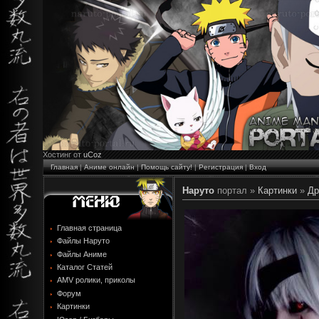
Хостинг от
uCoz
Главная
|
Аниме онлайн
|
Помощь сайту!
|
Регистрация
|
Вход
Наруто
портал »
Картинки
»
Др
Главная страница
Файлы Наруто
Файлы Аниме
Каталог Статей
AMV ролики, приколы
Форум
Картинки