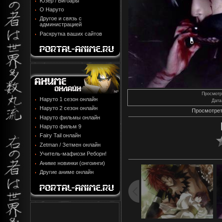
Юзер / Бигбары
О Наруто
Другое и связь с
администрацией
Раскрутка ваших сайтов
Просмотр
Наруто 1 сезон онлайн
Дата
Наруто 2 сезон онлайн
Просмотрет
Наруто фильмы онлайн
Наруто фильм 9
Fairy Tail онлайн
Zetman / Зетмен онлайн
Учитель-мафиози Реборн!
Аниме новинки (онгоинги)
Другие аниме онлайн