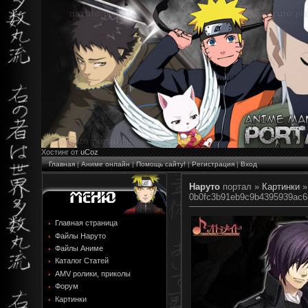
Хостинг от
uCoz
Главная
|
Аниме онлайн
|
Помощь сайту!
|
Регистрация
|
Вход
Наруто
портал »
Картинки
0b0fc3b91eb9c9b4395939ac6
Главная страница
Файлы Наруто
Файлы Аниме
Каталог Статей
AMV ролики, приколы
Форум
Картинки