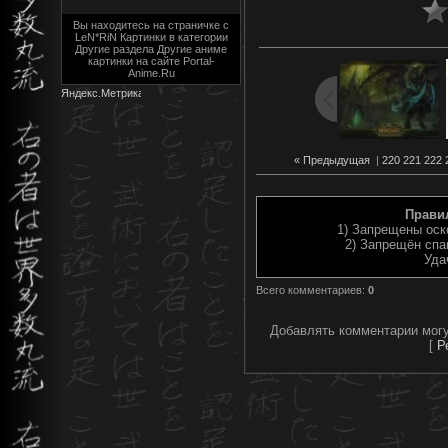
Вы находитесь на страничке с
LeN*RiN Картинки в категории
Другие раздела Другие аниме
картинки на сайте Portal-
Anime.Ru
« Предыдущая
|
220
221
222
Прави
1) Запрещены оск
2) Запрещён спа
Уда
Всего комментариев
:
0
Добавлять комментарии могу
[
Р