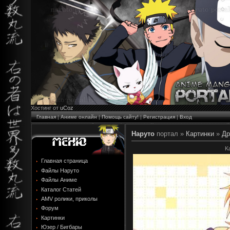
Хостинг от
uCoz
Главная
|
Аниме онлайн
|
Помощь сайту!
|
Регистрация
|
Вход
Наруто
портал »
Картинки
»
Др
K
Главная страница
Файлы Наруто
Файлы Аниме
Каталог Статей
AMV ролики, приколы
Форум
Картинки
Юзер / Бигбары