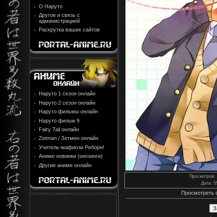
О Наруто
Другое и связь с
администрацией
Раскрутка ваших сайтов
Наруто 1 сезон онлайн
Наруто 2 сезон онлайн
Наруто фильмы онлайн
Наруто фильм 9
Fairy Tail онлайн
Zetman / Зетмен онлайн
Учитель-мафиози Реборн!
Аниме новинки (онгоинги)
Другие аниме онлайн
Просмотров
:
Дата
: 0
Просмотреть 