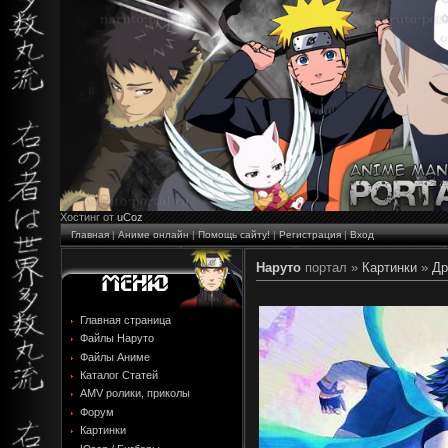
Хостинг от
uCoz
Главная
|
Аниме онлайн
|
Помощь сайту!
|
Регистрация
|
Вход
Наруто
портал »
Картинки
»
Др
Главная страница
Файлы Наруто
Файлы Аниме
Каталог Статей
AMV ролики, приколы
Форум
Картинки