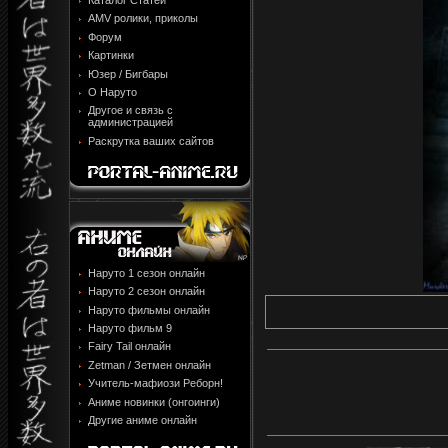
Каталог Статей
AMV ролики, приколы
Форум
Картинки
Юзер / Бигбары
О Наруто
Другое и связь с
администрацией
Раскрутка ваших сайтов
Наруто 1 сезон онлайн
Наруто 2 сезон онлайн
Наруто фильмы онлайн
Наруто фильм 9
Fairy Tail онлайн
Zetman / Зетмен онлайн
Учитель-мафиози Реборн!
Аниме новинки (онгоинги)
Другие аниме онлайн