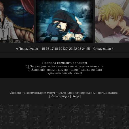
« Предыдущая
|
15
16
17
18
19
[
20
]
21
22
23
24
25
|
Следующая »
Правила комментирования:
1) Запрещены оскорбления и переходы на личности
2) Запрещён спам в комментарии (наказание бан)
Удачного вам общения!
Добавлять комментарии могут только зарегистрированные пользователи.
[
Регистрация
|
Вход
]