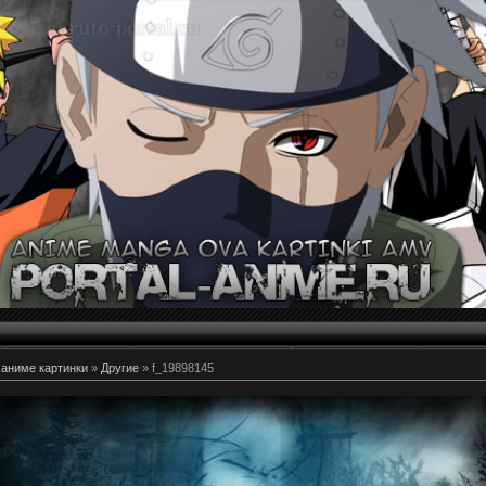
 аниме картинки
»
Другие
» f_19898145