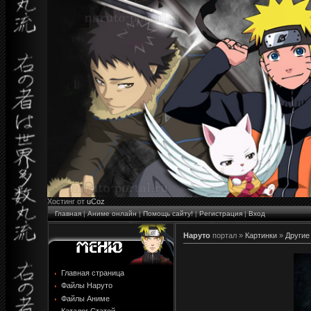
Хостинг от
uCoz
Главная
|
Аниме онлайн
|
Помощь сайту!
|
Регистрация
|
Вход
Наруто
портал »
Картинки
»
Другие
Главная страница
Файлы Наруто
Файлы Аниме