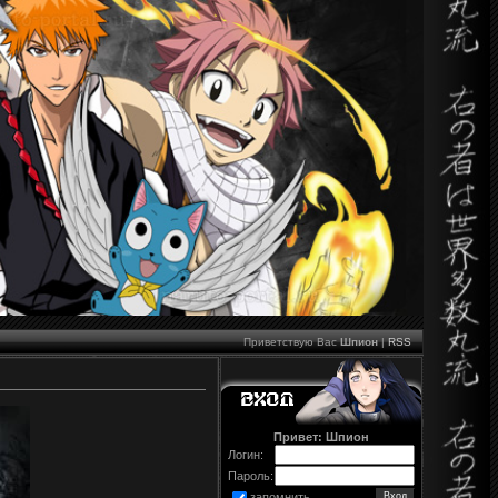
Приветствую Вас
Шпион
|
RSS
Привет: Шпион
Логин:
Пароль:
запомнить