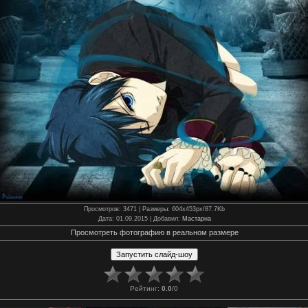
Просмотров
: 3471 |
Размеры
: 604x453px/87.7Kb
Дата
: 01.09.2015 |
Добавил
:
Мастарна
Просмотреть фотографию в реальном размере
Рейтинг
:
0.0
/
0