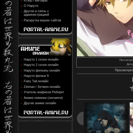
Юзер / Бигбары
О Наруто
Другое и связь с
администрацией
Раскрутка ваших сайтов
Наруто 1 сезон онлайн
Просмотро
Дата
Наруто 2 сезон онлайн
Просмотрет
Наруто фильмы онлайн
Наруто фильм 9
Fairy Tail онлайн
Zetman / Зетмен онлайн
Учитель-мафиози Реборн!
Аниме новинки (онгоинги)
Другие аниме онлайн