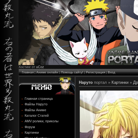
Хостинг от
uCoz
Главная
|
Аниме онлайн
|
Помощь сайту!
|
Регистрация
|
Вход
Наруто
портал »
Картинки
»
Др
Главная страница
Файлы Наруто
Файлы Аниме
Каталог Статей
AMV ролики, приколы
Форум
Картинки