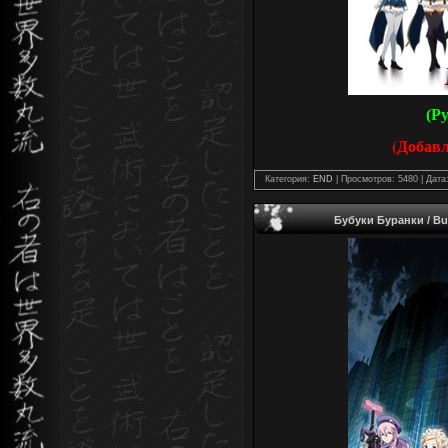
(Р
(Добав
Категория:
END
| Просмотров: 5480 | Дата
Бубуки Буранки / Bub