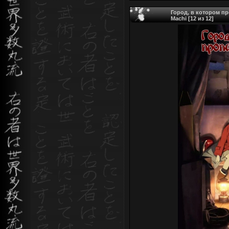
Город, в котором про
Machi [12 из 12]