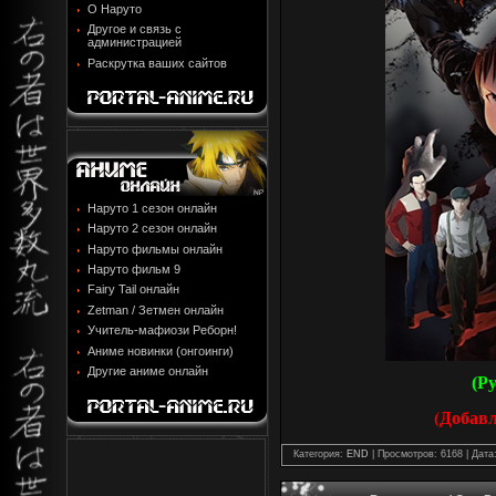
О Наруто
Другое и связь с
администрацией
Раскрутка ваших сайтов
Наруто 1 сезон онлайн
Наруто 2 сезон онлайн
Наруто фильмы онлайн
Наруто фильм 9
Fairy Tail онлайн
Zetman / Зетмен онлайн
Учитель-мафиози Реборн!
Аниме новинки (онгоинги)
Другие аниме онлайн
(Р
(Добав
Категория:
END
| Просмотров: 6168 | Дата