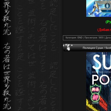
(Р
(Добав
Категория:
END
| Просмотров: 5855 | Дата
Полиция Суши / Sushi