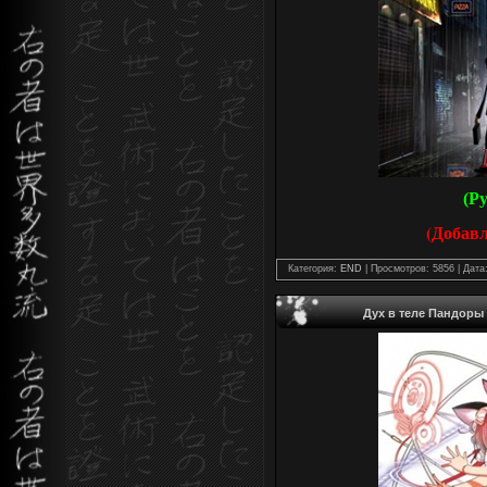
(Р
(Добав
Категория:
END
| Просмотров: 5856 | Дата
Дух в теле Пандоры /