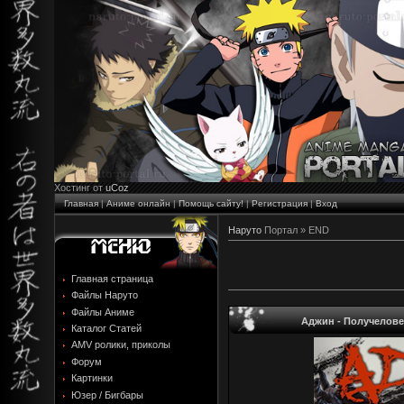
Хостинг от
uCoz
Главная
|
Аниме онлайн
|
Помощь сайту!
|
Регистрация
|
Вход
Наруто
Портал »
END
Главная страница
Файлы Наруто
Файлы Аниме
Аджин - Получеловек 
Каталог Статей
AMV ролики, приколы
Форум
Картинки
Юзер / Бигбары