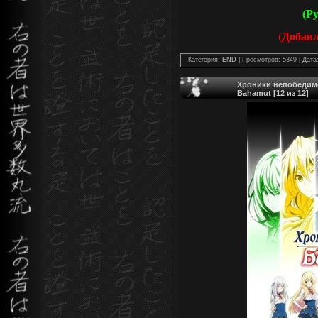
(Р
(Добав
Категория:
END
| Просмотров: 5349 | Дата
Хроники непобедимог
Bahamut [12 из 12]