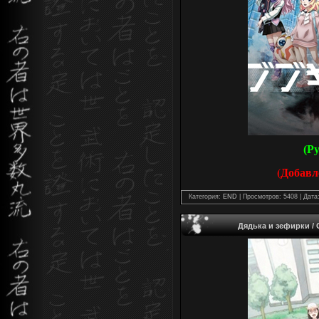
(Р
(Добавл
Категория:
END
| Просмотров: 5408 | Дата
Дядька и зефирки / O