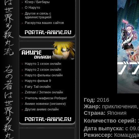
Юзер / Бигбары
О Наруто
Другое и связь с
администрацией
Раскрутка ваших сайтов
Наруто 1 сезон онлайн
Наруто 2 сезон онлайн
Наруто фильмы онлайн
Наруто фильм 9
Fairy Tail онлайн
Zetman / Зетмен онлайн
Учитель-мафиози Реборн!
Год:
2016
Аниме новинки (онгоинги)
Жанр:
приключения,
Другие аниме онлайн
Страна:
Япония
Количество серий:
Дата выпуска:
c 09.
Режиссер:
Комацуда