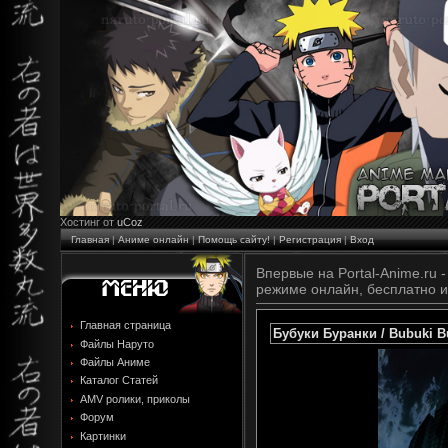
Хостинг от
uCoz
Главная
|
Аниме онлайн
|
Помощь сайту!
|
Регистрация
|
Вход
Впервые на Portal-Anime.ru - 
режиме онлайн, бесплатно и
Главная страница
Бубуки Буранки / Bubuki Bu
Файлы Наруто
Файлы Аниме
Каталог Статей
AMV ролики, приколы
Форум
Картинки