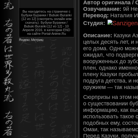
Автор оригинала / 
Озвучивание:
9й Не
Вы находитесь на страничке с
Перевод:
Наталия 
Бубуки Буранки / Bubuki Buranki
[12 из 12] (смотреть онлайн или
Студия:
скачать). Бубуки Буранки /
Bubuki Buranki [12 из 12] - 10
Апреля 2016. в категории END
на сайте Portal-Anime.Ru
Описание:
Казуки Аз
целых десять лет, и 
его дома. Одно можн
ожидал, что подверг
вооруженных до зубо
плен, однако именно 
плену Казуки пробыл
подруга детства, и 
оружием — так назыв
Сюрпризы на этом не
о существовании буб
информацию, как выя
использовать такое 
подобных ему, состо
Омаи, так называемо
Перед Казуки, получ