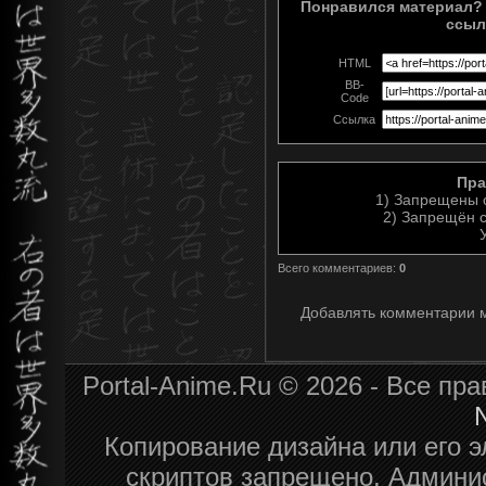
Понравился материал? 
ссыл
HTML
BB-
Code
Ссылка
Пра
1) Запрещены 
2) Запрещён с
Всего комментариев
:
0
Добавлять комментарии м
Portal-Anime.Ru © 2026 - Все п
N
Копирование дизайна или его э
скриптов запрещено. Админис