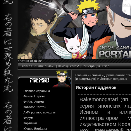
Хостинг от
uCoz
Главная
|
Аниме онлайн
|
Помощь сайту!
|
Регистрация
|
Вход
Главная
»
Статьи
»
Другие аниме ста
(информация)
» Истории подделок
Истории подделок
Главная страница
Файлы Наруто
Bakemonogatari (
Файлы Аниме
серия японских ла
Каталог Статей
Исином и иллюс
AMV ролики, приколы
иллюстратором V
Форум
издательством Koda
Картинки
Юзер / Бигбары
Box. Премьерный по