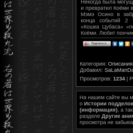
Некогда была могущ
и превратил Коёми 
Мэмэ Осино в заб
конца событий 2 
«Кошка Цубаса» «п
Коёми. Любит пончик
Поделиться…
Категория
:
Описания
Добавил
:
SaLaManD
Просмотров
:
1234
|
Р
На нашем сайте вы 
о
Истории поддело
(информация)
, а т
разделе
Другие ани
просмотра не забыва