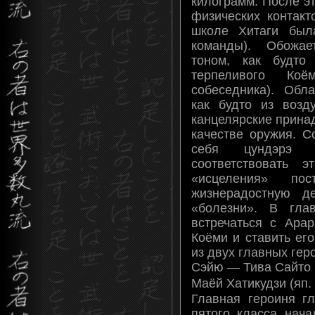
килограмм. После э
физических контакт
школе Хитаги была
команды). Обожае
тоном, как будто
терпеливого Коё
собеседника). Обл
как будто из возд
канцелярские прина
качестве оружия. С
себя цундэрэ 
соответствовать э
«исцеления» по
жизнерадостную д
«болезни». В гла
встречаться с Ара
Коёми и ставить ег
из двух главных гер
Сэйю — Тива Сайто
Маёй Хатикудзи (я
Главная героиня г
пятого класса нач