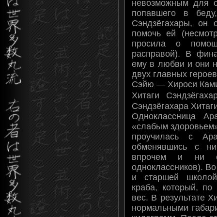
невозможным для с
попавшего в беду
Сэндзёгахары, он 
помочь ей (несмот
просила о помо
расправой). В фин
ему в любви и они 
двух главных героев
Сэйю — Хироси Кам
Хитаги Сэндзё
Сэндзёгахара Хитаг
Одноклассница Ар
«слабым здоровьем»
проучилась с Ар
обменявшись с ни
впрочем и ни 
одноклассников). В
и старшей школой
краба, который, по
вес. В результате Х
нормальными габари