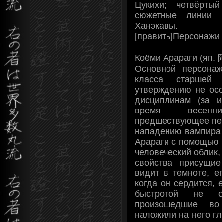
Цукихи; четвёрт
сюжетные линии 
Ханэкавы.
[править]Персонажи
Коёми Арараги (яп
Основной персонаж
класса старшей
утверждению не ос
дисциплинам (за и
время весенн
предшествующее пер
нападению вампира 
Арараги с помощью 
человеческий облик,
свойства присущи
видит в темноте, е
когда он сердится,
быстротой не о
произошедшие во
наложили на него гл