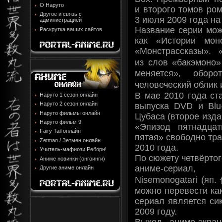
О Наруто
и второго томов ром
Другое и связь с
3 июля 2009 года на
администрацией
Название серии мож
Раскрутка ваших сайтов
как «Истории мон
«Монстрассказы». 
из слов «бакэмоно»
меняется», оборо
человеческий облик 
В мае 2010 года ст
Наруто 1 сезон онлайн
Наруто 2 сезон онлайн
выпуска DVD и Blu
Наруто фильмы онлайн
Цубаса (второе изда
Наруто фильм 9
«Эпизод пятнадца
Fairy Tail онлайн
пятая» свободно тр
Zetman / Зетмен онлайн
2010 года.
Учитель-мафиози Реборн!
По сюжету четвёртог
Аниме новинки (онгоинги)
аниме-сериал,
Другие аниме онлайн
Nisemonogatari (яп
можно перевести ка
сериал является си
2009 году.
Выход аниме-экран