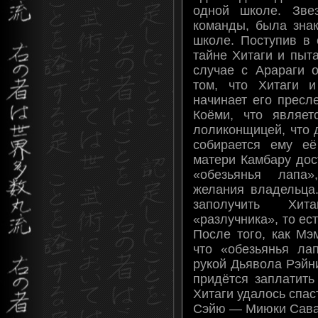
одной школе. Зве
команды, была зна
школе. Поступив в 
тайне Хитаги и пыта
случае с Арараги о
том, что Хитаги и
начинает его пресл
Коёми, что являет
лоликонщицей, что 
собирается ему её
матери Камбару дос
«обезьянья лапа
желания владельца
заполучить Хит
«разлучника», то ест
После того, как Мэ
что «обезьянья ла
рукой Дьявола Рэйн
придётся заплатить
Хитаги удалось спас
Сэйю — Миюки Сав