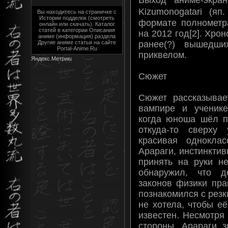
Kizumonogatari 
Вы находитесь на страничке с
Истории подделок (смотреть
формате полнометр
онлайн или скачать). Каталог
статей в категории Описания
на 2012 год[2]. Хро
аниме (информация) раздела
ранее(?) вышедши
Другие аниме статьи на сайте
Portal-Anime.Ru
приквелом.
Сюжет
Сюжет рассказыва
вампире и ученик
когда юноша шёл п
откуда-то сверху
красивая одноклас
Арараги, инстинкти
принять на руки н
обнаружил, что д
законов физики пра
познакомился с резк
не хотела, чтобы е
известен. Несмотря
стороны, Арараги з