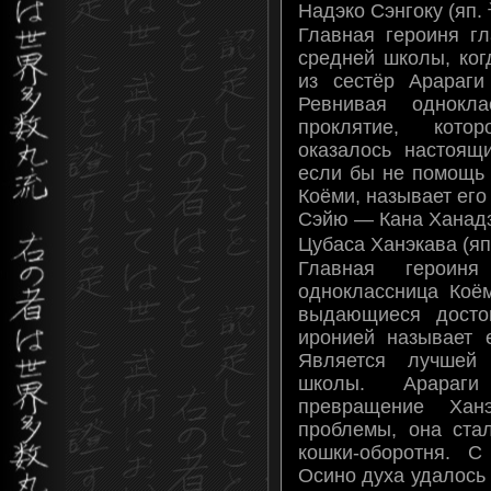
Надэко Сэнгоку (яп
Главная героиня г
средней школы, ког
из сестёр Арараг
Ревнивая однокл
проклятие, кото
оказалось настоящ
если бы не помощь 
Коёми, называет его
Сэйю — Кана Ханад
Цубаса Ханэкава (я
Главная героин
одноклассница Коём
выдающиеся досто
иронией называет е
Является лучшей 
школы. Арараги
превращение Ха
проблемы, она ста
кошки-оборотня. 
Осино духа удалось 