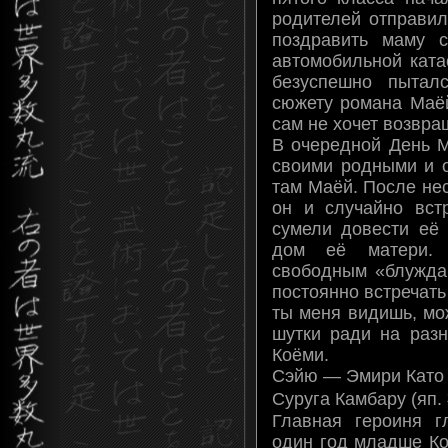
родителей отправил
поздравить маму 
автомобильной ката
безуспешно пытал
сюжету романа Маёй
сам не хочет возвра
В очередной День М
своими родными и о
там Маёй. После не
он и случайно вст
сумели довести её 
дом её матери.
свободным «блужда
постоянно встречать
ты меня видишь, мо
шутки ради на раз
Коёми.
Сэйю — Эмири Като
Суруга Камбару (яп
Главная героиня г
один год младше Ко