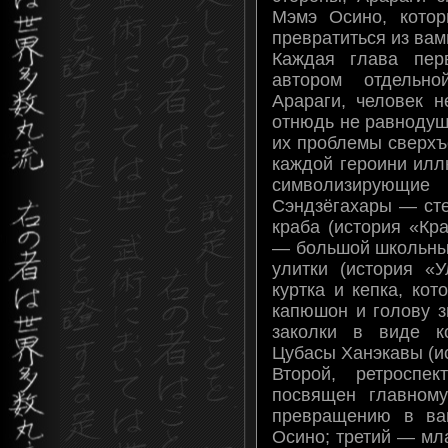
Мэмэ Осино, кото
превратиться из вам
Каждая глава пер
автором отдельно
Арараги, человек н
отнюдь не равнодуш
их проблемы сверхъ
каждой героини илл
символизирующие
Сэндзёгахары — ст
краба (история «Кр
— большой школьный
улитки (история «
куртка и кепка, ко
капюшон и голову з
заколки в виде к
Цубасы Ханэкавы (и
Второй, ретроспе
посвящен главному
превращению в ва
Осино; третий — мл