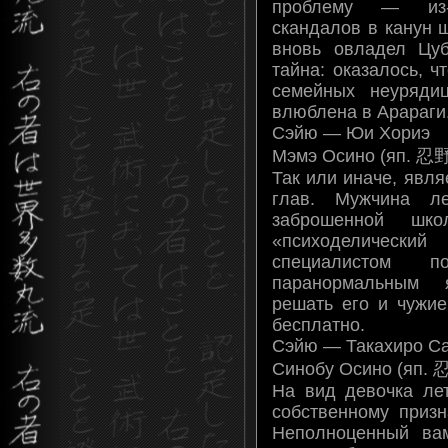
проблему — из-
скандалов в канун 
вновь овладел Цуб
тайна: оказалось, ч
семейных неуряди
влюблена в Арараги
Сэйю — Юи Хориэ
Мэмэ Осино (яп. 忍
Так или иначе, явл
глав. Мужчина л
заброшенной шк
«психоделически
специалистом
паранормальным 
решать его и чужие
бесплатно.
Сэйю — Такахиро С
Синобу Осино (яп. 
На вид девочка лет
собственному призн
Неполноценный вам