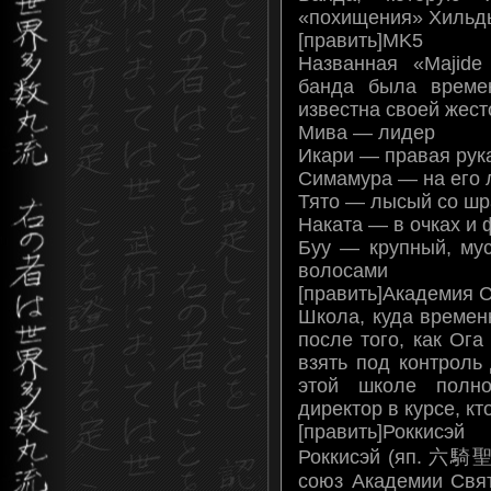
«похищения» Хильды
[править]MK5
Названная «Majide 
банда была време
известна своей жест
Мива — лидер
Икари — правая рук
Симамура — на его 
Тято — лысый со ш
Наката — в очках и
Буу — крупный, му
волосами
[править]Академия 
Школа, куда времен
после того, как Ога
взять под контроль
этой школе полн
директор в курсе, кт
[править]Роккисэй
Роккисэй (яп. 六騎聖
союз Академии Свя