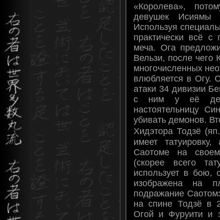
«Королева», пото
девушек Исиямы 
Используя специаль
практически всё с
меча. Ога предлож
Вельзи, после чего 
многочисленных нео
влюбляется в Огу. 
атаки 34 дивизии Б
с ним у её дед
настоятельницу Син
убивать демонов. Вт
Хидэтора Тодзё (
имеет татуировку,
Саотоме на своем 
(скорее всего тат
использует в бою, 
изображена на п
подражание Саотом
на спине Тодзё в 2
Огой и Фуруити и з