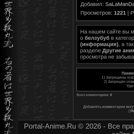
Добавил
:
SaLaManD
Просмотров
:
1221
|
Р
На нашем сайте вы 
о
белзубуб
в катего
(информация)
, а т
разделе
Другие ани
просмотра не забыва
Прави
1) Запрещены оск
2) Запрещён спам
Уда
Всего комментариев
:
0
Добавлять комментарии могу
[
Р
Portal-Anime.Ru © 2026 - Все п