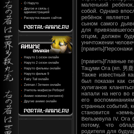
О Наруто
маленький ребёнок
Другое и связь с
собой. Однако впос
администрацией
ребёнок является
Раскрутка ваших сайтов
сыном самого дьяво
для привязавшего
отцом, должен бу
уничтожении человеч
[править]Персонажи
Наруто 1 сезон онлайн
[править]Главные п
Наруто 2 сезон онлайн
Тацуми Ога (яп. 男
Наруто фильмы онлайн
Также известный к
Наруто фильм 9
Fairy Tail онлайн
был показан как си
Zetman / Зетмен онлайн
хулиганов кланятьс
Учитель-мафиози Реборн!
напали на него во 
Аниме новинки (онгоинги)
его воспоминания
Другие аниме онлайн
странных событий, к
становится «зем
Вельзевула IV. Ога
потому, что обла
родителя для будущ