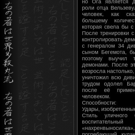
но Ога является 
роли отца Вельзеву
человек, как ска
большему количес
которая свела бы с
После тренировки с
контролировать дем
с генералом 34 ди
сыном Бегемота, б
поэтому выучил 
демонами. После эт
возросла настолько,
уничтожил всю див
трудом одолел Бар
после её приме
человеком.
Способности:
Удары, изобретенны
Стиль уличного
воспитательны
«нахренвыносил
погребающий кула