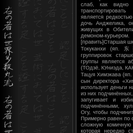
слаб, как видно
транспортировать
является редкостью
дочь Анджелика, о
живущих в Обител
демоном-курьером.
[править]Старшая ш
Токуканхи (яп.
группировок стар
группы является а
(ТОдзё, КУниэда, КА
Тацуя Химэкава (я
сын директора «Хи
использует деньги 
из них подчинённых, 
запугивает и изб
подчинёнными, хул
Огу, чтобы подчинит
Примерно равен по 
сложную комичную 
которая нередко с