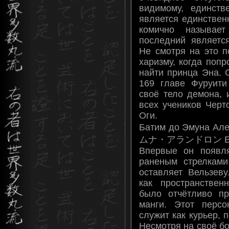
видимому, единств
является единствен
комично называе
последний являетс
Не смотря на это п
харизму, когда поп
найти принца Эна. 
169 главе Фуруити
своё тело демона, 
всех учеников Черт
Оги.
Батим до Эмуна 
ムナ・アランドロン Батим
Впервые он появл
раненым стрелками
оставляет Вельзев
как пространствен
было отчётливо пр
манги. Этот перс
служит как курьер, 
Несмотря на своё б