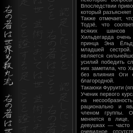
Впоследствии приво
который разъясняет
Также отмечает, ч
Тодзё, что соотве
всяких шансов 
Хильдегарда очень
принца Эна Ёльду
младшей сестрой
является сильнейше
усилий победить с
них заметила, что 
без влияния Оги 
благородной.
Такаюки Фуруити (я
Ученик первого кур
на несообразност
рационально и яв
членом группы. О
меняется в лице,
девушках — часто 
очевидное отсутст