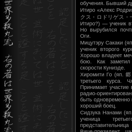
обучения. Бывший др
Итиро «Алекс Род
クス・ロドリゲス・一 Син
Итиро?) — ученик в
Но вырубился почт
Оги.
Мицутэру Сакаки (
ученик второго ку
Хорошо владеет меч
бою. Как заметил
скорости Куниэде.
Хиромити Го (яп. 
третьего курса. 
Принимает участие 
радио-ориентирован
быть одновременно 
хороший боец.
Сидзука Нанами (
ученица третье
представительница
Вице-президент ш