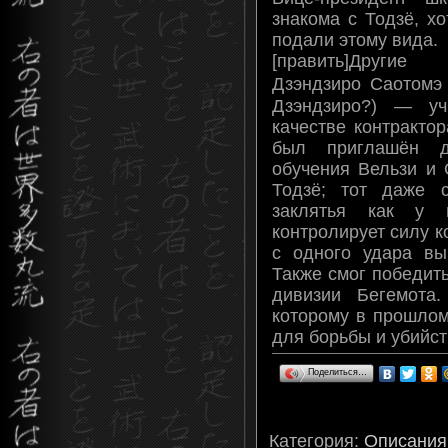
знакома с Тодзё, х
подали этому вида.
[править]Другие
Дзэндзиро Саот
Дзэндзиро?) — уч
качестве контракто
был приглашён 
обучения Вельзи и
Тодзё; тот даже 
заклятья как у 
контролирует силу к
с одного удара вы
Также смог победит
дивизии Бегемота
которому в прошлом
для борьбы и убийс
Поделиться…
Категория
:
Описания