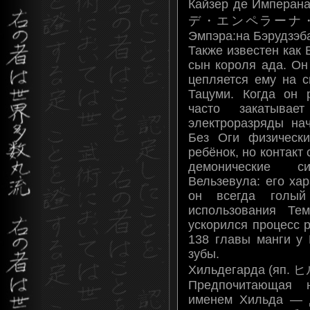
Кайзер де Импера
デ・エンペラーナ・ベル
Эмпэра:на Бэрудзэб
Также известен как
сын короля ада. Он
цепляется ему на с
Тацуми. Когда он 
часто закатывае
электроразряды на
Без Оги физическ
ребёнок, но контакт
демонические с
Вельзевула: его хар
он всегда голый
использования Те
ускорился процесс 
138 главы манги у 
зубы.
Хильдегарда (яп.
Предпочитающая н
именем Хильда — д