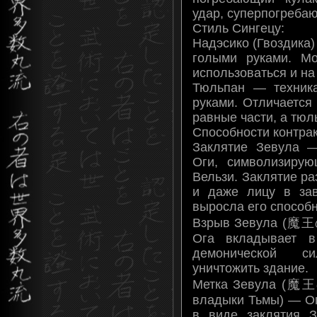
удар, суперпогреба
Стиль Сингецу:
Надэсико (Гвоздика
голыми руками. М
использоваться и на
Тюльпан — техник
руками. Отличается 
равные части, а тюл
Способности контрак
Заклятие Зевула —
Оги, символизиру
Вельзи. Заклятие ра
и даже лицу в зав
выросла его способн
Взрыв Зевула (魔王
Ога вкладывает в
демонической с
уничтожить здание.
Метка Зевула (魔
владыки Тьмы) — Ог
в виде заклятия З