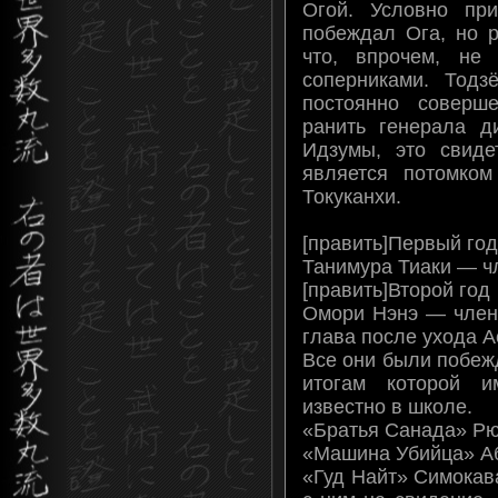
Огой. Условно пр
побеждал Ога, но р
что, впрочем, не
соперниками. Тод
постоянно соверш
ранить генерала д
Идзумы, это свиде
является потомко
Токуканхи.
[править]Первый год
Танимура Тиаки — ч
[править]Второй год
Омори Нэнэ — член 
глава после ухода А
Все они были побеж
итогам которой и
известно в школе.
«Братья Санада» Рю
«Машина Убийца» А
«Гуд Найт» Симокав