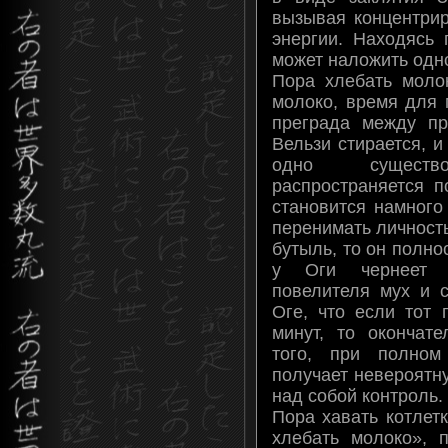
вызывая концентри
энергии. Находясь 
может наложить одн
Пора хлебать молок
молоко, время для 
преграда между пр
Вельзи стирается, 
одно существ
распространяется п
становится намного
перенимать личност
бутыль, то он полн
у Оги чернеет 
повелителя мух и с
Оге, что если тот 
минут, то окончат
того, при полном
получает невероятн
над собой контроль.
Пора хавать котлет
хлебать молоко», 