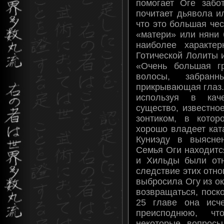
помогает Оге забо
почитает дьявола и
что это большая че
«матери» или няни 
наиболее характе
Готической Лолиты и
«Очень большая г
волосы, забран
прикрывающая глаз.
используя в каче
существо, известно
зонтиком, в кото
хорошо владеет кат
Куниэду в выясне
Семья Оги находитс
и Хильды были от
следствие этих отн
выбросила Огу из ок
возвращаться, поск
25 главе она исч
преисподнюю, ч
некоторые вопросы