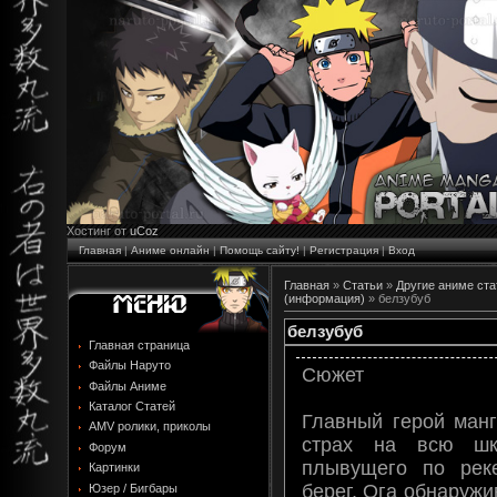
Хостинг от
uCoz
Главная
|
Аниме онлайн
|
Помощь сайту!
|
Регистрация
|
Вход
Главная
»
Статьи
»
Другие аниме ста
(информация)
» белзубуб
белзубуб
Главная страница
Файлы Наруто
Сюжет
Файлы Аниме
Каталог Статей
Главный герой ман
AMV ролики, приколы
страх на всю шк
Форум
плывущего по рек
Картинки
берег, Ога обнаружив
Юзер / Бигбары