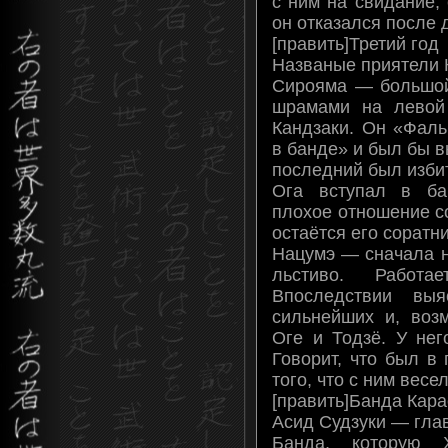
с ним на свидание,
он отказался после 
[править]Третий год
Названые приятели К
Сирояма — большой
шрамами на левой
Кандзаки. Он «Фаль
в банде» и был бы в
последний был избит
Ога вступал в ба
плохое отношение с
остаётся его соратн
Нацумэ — сначала н
льстиво. Работ
Впоследствии вы
сильнейших и, воз
Оге и Тодзё. У нег
Говорит, что был в
того, что с ним весел
[править]Банда Кара
Асид Судзуки — гла
Банда, которую 