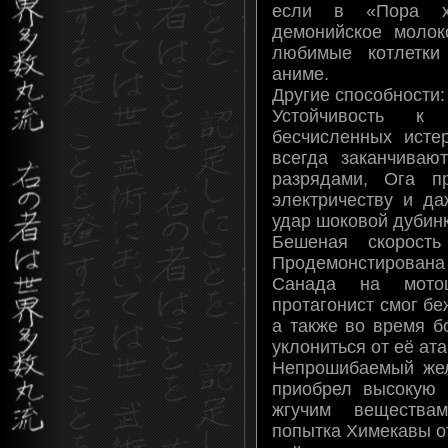
если в «Пора х
демонийское молок
любимые котлетки
аниме.
Другие способности:
Устойчивость к
бесчисленных исте
всегда заканчиваю
разрядами, Ога п
электричеству и да
удар шоковой дубин
Бешеная скорость
Продемонстирована
Санада на мото
протагонист смог бе
а также во время б
уклониться от её ат
Непрошибаемый жел
приобрел высокую 
жгучим веществам
попытка Химекавы от