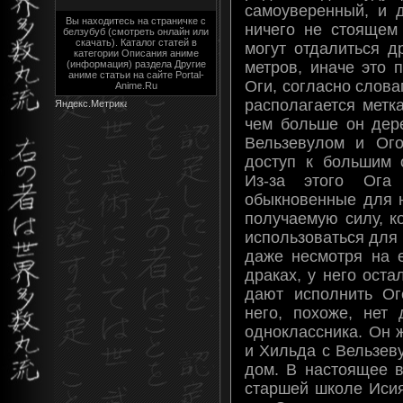
самоуверенный, и 
Вы находитесь на страничке с
ничего не стоящем
белзубуб (смотреть онлайн или
скачать). Каталог статей в
могут отдалиться д
категории Описания аниме
метров, иначе это 
(информация) раздела Другие
аниме статьи на сайте Portal-
Оги, согласно слов
Anime.Ru
располагается метк
чем больше он дере
Вельзевулом и Ого
доступ к большим 
Из-за этого Ога 
обыкновенные для н
получаемую силу, к
использоваться для
даже несмотря на е
драках, у него оста
дают исполнить Ог
него, похоже, нет 
одноклассника. Он 
и Хильда с Вельзев
дом. В настоящее в
старшей школе Исия