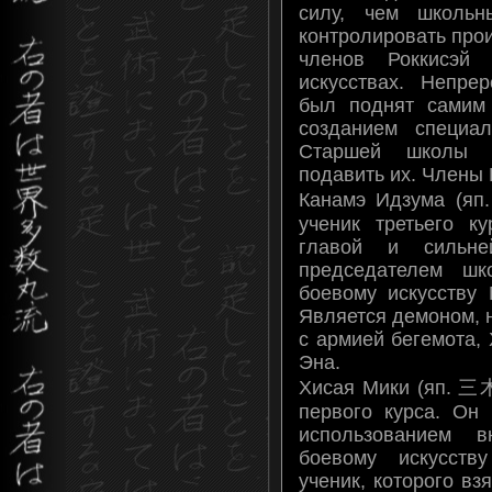
силу, чем школьн
контролировать про
членов Роккисэ
искусствах. Непре
был поднят самим
созданием специа
Старшей школы 
подавить их. Члены 
Канамэ Идзума (я
ученик третьего к
главой и сильн
председателем шк
боевому искусству 
Является демоном, 
с армией бегемота,
Эна.
Хисая Мики (яп. 
первого курса. Он 
использованием в
боевому искусств
ученик, которого вз