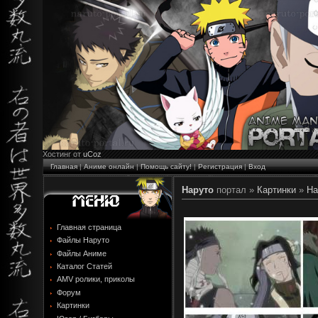
Хостинг от
uCoz
Главная
|
Аниме онлайн
|
Помощь сайту!
|
Регистрация
|
Вход
Наруто
портал »
Картинки
»
На
Главная страница
Файлы Наруто
Файлы Аниме
Каталог Статей
AMV ролики, приколы
Форум
Картинки