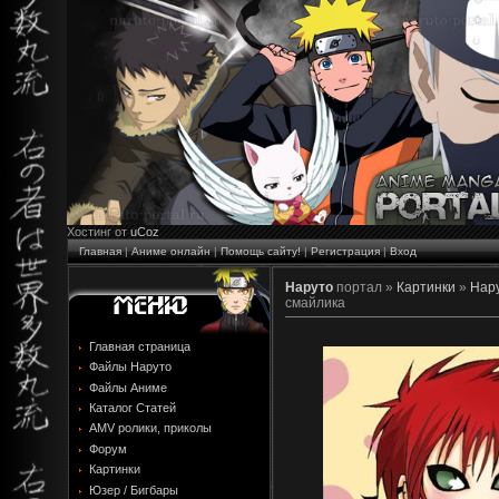
Хостинг от
uCoz
Главная
|
Аниме онлайн
|
Помощь сайту!
|
Регистрация
|
Вход
Наруто
портал »
Картинки
»
Нару
смайлика
Главная страница
Файлы Наруто
Файлы Аниме
Каталог Статей
AMV ролики, приколы
Форум
Картинки
Юзер / Бигбары