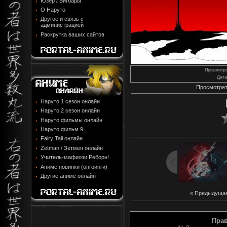
Юзер / Бигбары
О Наруто
Другое и связь с
администрацией
Раскрутка ваших сайтов
Просмотр
Дата
Просмотрет
Наруто 1 сезон онлайн
Наруто 2 сезон онлайн
Наруто фильмы онлайн
Наруто фильм 9
Fairy Tail онлайн
Zetman / Зетмен онлайн
Учитель-мафиози Реборн!
Аниме новинки (онгоинги)
Другие аниме онлайн
« Предыдуща
Пра