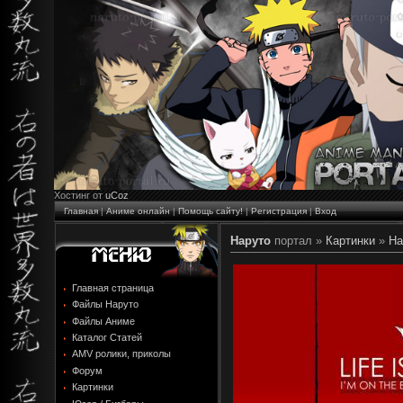
Хостинг от
uCoz
Главная
|
Аниме онлайн
|
Помощь сайту!
|
Регистрация
|
Вход
Наруто
портал »
Картинки
»
На
Главная страница
Файлы Наруто
Файлы Аниме
Каталог Статей
AMV ролики, приколы
Форум
Картинки