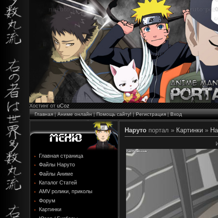
Хостинг от
uCoz
Главная
|
Аниме онлайн
|
Помощь сайту!
|
Регистрация
|
Вход
Наруто
портал »
Картинки
»
На
Главная страница
Файлы Наруто
Файлы Аниме
Каталог Статей
AMV ролики, приколы
Форум
Картинки