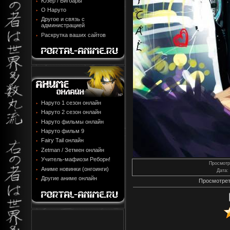
Юзер / Бигбары
О Наруто
Другое и связь с
администрацией
Раскрутка ваших сайтов
Наруто 1 сезон онлайн
Наруто 2 сезон онлайн
Наруто фильмы онлайн
Наруто фильм 9
Fairy Tail онлайн
Zetman / Зетмен онлайн
Учитель-мафиози Реборн!
Просмотр
Аниме новинки (онгоинги)
Дата
:
Другие аниме онлайн
Просмотрет