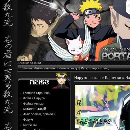
Хостинг от
uCoz
Главная
|
Аниме онлайн
|
Помощь сайту!
|
Регистрация
|
Вход
Наруто
портал »
Картинки
»
На
Главная страница
Файлы Наруто
Файлы Аниме
Каталог Статей
AMV ролики, приколы
Форум
Картинки