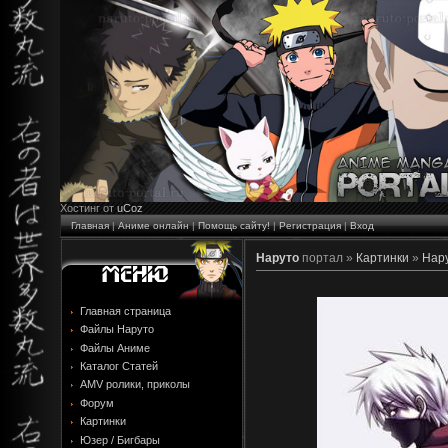
Хостинг от
uCoz
Главная
|
Аниме онлайн
|
Помощь сайту!
|
Регистрация
|
Вход
Наруто
портал »
Картинки
»
Нару
Главная страница
Файлы Наруто
Файлы Аниме
Каталог Статей
AMV ролики, приколы
Форум
Картинки
Юзер / Бигбары