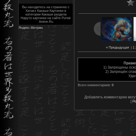
Вы находитесь на страничке с
Хатакэ Какаши Картинки в
категории Какаши раздела
Наруто картинки на сайте Portal-
Anime.Ru
« Предыдущая
|
1
Прави
1) Запрещены оск
2) Запрещён спам
Уда
Всего комментариев
:
0
Добавлять комментарии могу
[
Р