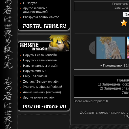
О Наруто
Просмотров
:
Дата
: 11.05
Другое и связь с
администрацией
Раскрутка ваших сайтов
Наруто 1 сезон онлайн
Наруто 2 сезон онлайн
« Предыдущая
|
1
Наруто фильмы онлайн
Наруто фильм 9
Fairy Tail онлайн
Прави
Zetman / Зетмен онлайн
1) Запрещены оск
Учитель-мафиози Реборн!
2) Запрещён спам
Аниме новинки (онгоинги)
Уда
Другие аниме онлайн
Всего комментариев
:
0
Добавлять комментарии могу
[
Р