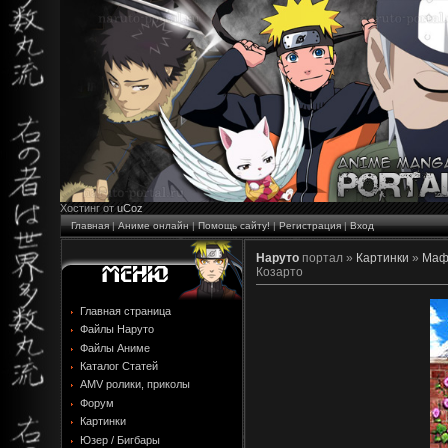
Хостинг от
uCoz
Главная
|
Аниме онлайн
|
Помощь сайту!
|
Регистрация
|
Вход
Наруто
портал »
Картинки
»
Маф
Козарто
Главная страница
Файлы Наруто
Файлы Аниме
Каталог Статей
AMV ролики, приколы
Форум
Картинки
Юзер / Бигбары