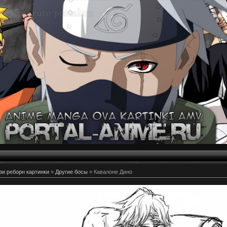
и реборн картинки
»
Другие босы
» Кавалоне Дино