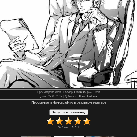
Просмотров
: 4056 |
Размеры
: 604x450px/73.9Kb
Дата
: 27.05.2012 |
Добавил
:
Hikari_Asakara
Просмотреть фотографию в реальном размере
Рейтинг
:
5.0
/
1