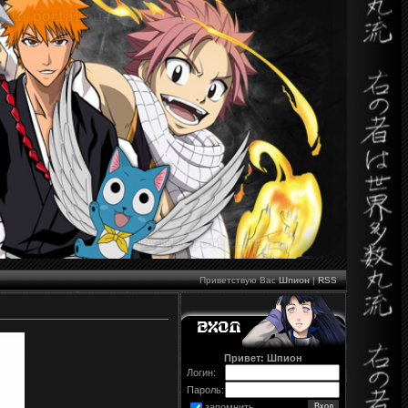
Приветствую Вас
Шпион
|
RSS
Привет: Шпион
Логин:
Пароль:
запомнить