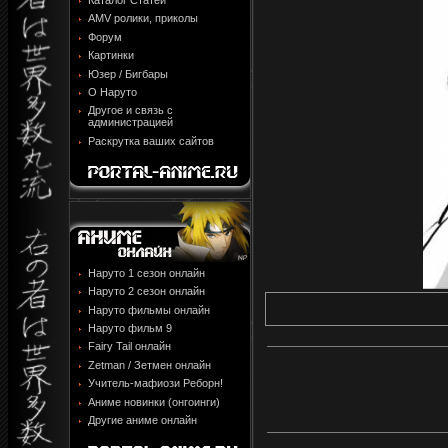
Каталог Статей
AMV ролики, приколы
Форум
Картинки
Юзер / Бигбары
О Наруто
Другое и связь с
администрацией
Раскрутка ваших сайтов
Наруто 1 сезон онлайн
Наруто 2 сезон онлайн
Наруто фильмы онлайн
Наруто фильм 9
Fairy Tail онлайн
Zetman / Зетмен онлайн
Учитель-мафиози Реборн!
Аниме новинки (онгоинги)
Другие аниме онлайн