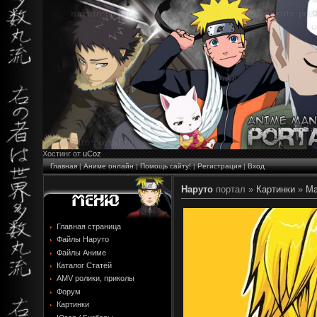
Хостинг от
uCoz
Главная
|
Аниме онлайн
|
Помощь сайту!
|
Регистрация
|
Вход
Наруто
портал »
Картинки
»
Ма
Главная страница
Файлы Наруто
Файлы Аниме
Каталог Статей
AMV ролики, приколы
Форум
Картинки