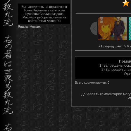
Вы находитесь на страничке с
Тсуна Картинки в категории
Цунаёши Савада раздела
Мафиози реборн картинки на
сайте Portal-Anime.Ru
« Предыдущая
|
5
6
Прави
1) Запрещены оск
2) Запрещён спам
Уда
Всего комментариев
:
0
Добавлять комментарии могу
[
Р