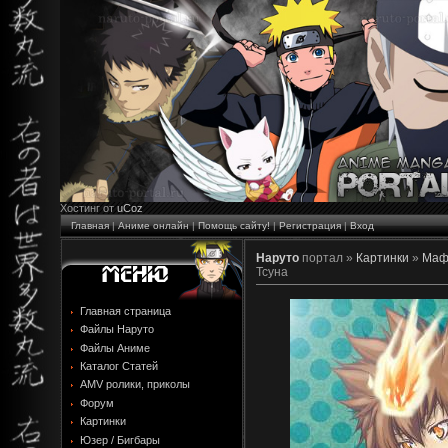
Хостинг от
uCoz
Главная
|
Аниме онлайн
|
Помощь сайту!
|
Регистрация
|
Вход
Наруто
портал »
Картинки
»
Маф
Тсуна
Главная страница
Файлы Наруто
Файлы Аниме
Каталог Статей
AMV ролики, приколы
Форум
Картинки
Юзер / Бигбары