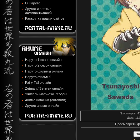
О Наруто
Другое и связь с
администрацией
Раскрутка ваших сайтов
Наруто 1 сезон онлайн
Наруто 2 сезон онлайн
Наруто фильмы онлайн
Наруто фильм 9
Fairy Tail онлайн
Zetman / Зетмен онлайн
Учитель-мафиози Реборн!
Аниме новинки (онгоинги)
Другие аниме онлайн
Просмотров
: 4
Дата
: 11
Просмотреть ф