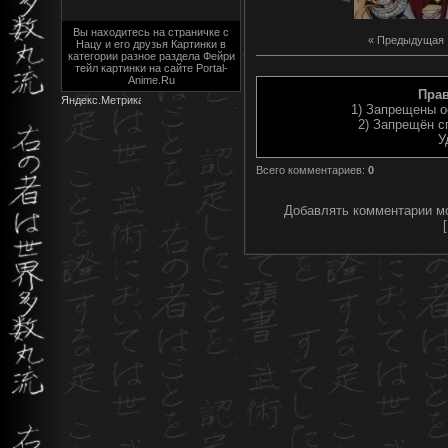
Вы находитесь на страничке с
« Предыдущая
Нацу и его друзья Картинки в
категории разное раздела Фейри
тейл картинки на сайте Portal-
Anime.Ru
Пра
1) Запрещены о
2) Запрещён с
У
Всего комментариев
:
0
Добавлять комментарии мо