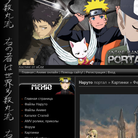
Хостинг от
uCoz
Главная
|
Аниме онлайн
|
Помощь сайту!
|
Регистрация
|
Вход
Наруто
портал »
Картинки
»
Фе
Главная страница
Файлы Наруто
Файлы Аниме
Каталог Статей
AMV ролики, приколы
Форум
Картинки