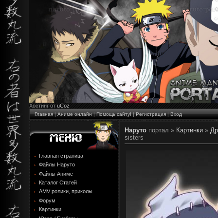
Хостинг от
uCoz
Главная
|
Аниме онлайн
|
Помощь сайту!
|
Регистрация
|
Вход
Наруто
портал »
Картинки
»
Др
sisters
Главная страница
Файлы Наруто
Файлы Аниме
Каталог Статей
AMV ролики, приколы
Форум
Картинки