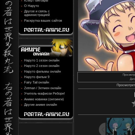
Юзер / Бигбары
О Наруто
Другое и связь с
администрацией
Раскрутка ваших сайтов
Наруто 1 сезон онлайн
Наруто 2 сезон онлайн
Наруто фильмы онлайн
Просмотр
Наруто фильм 9
Дат
Fairy Tail онлайн
Просмотрет
Zetman / Зетмен онлайн
Учитель-мафиози Реборн!
Аниме новинки (онгоинги)
Другие аниме онлайн