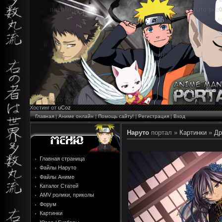
Хостинг от
uCoz
Главная
|
Аниме онлайн
|
Помощь сайту!
|
Регистрация
|
Вход
Наруто
портал »
Картинки
»
Др
Главная страница
Файлы Наруто
Файлы Аниме
Каталог Статей
AMV ролики, приколы
Форум
Картинки