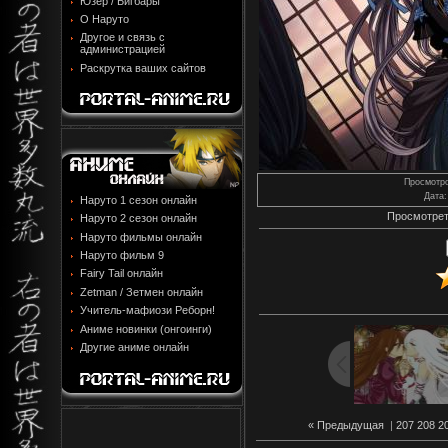
Юзер / Бигбары
О Наруто
Другое и связь с
администрацией
Раскрутка ваших сайтов
Просмотр
Дата
:
Наруто 1 сезон онлайн
Просмотрет
Наруто 2 сезон онлайн
Наруто фильмы онлайн
Наруто фильм 9
Fairy Tail онлайн
Zetman / Зетмен онлайн
Учитель-мафиози Реборн!
Аниме новинки (онгоинги)
Другие аниме онлайн
« Предыдущая
|
207
208
2