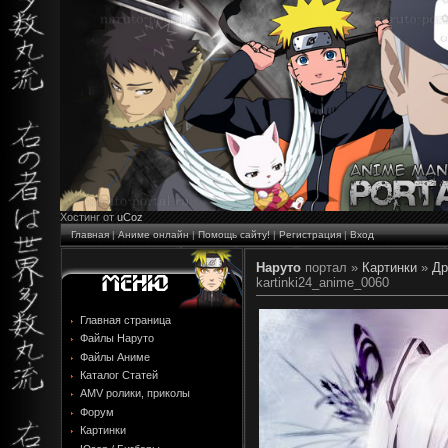
Хостинг от
uCoz
Главная
|
Аниме онлайн
|
Помощь сайту!
|
Регистрация
|
Вход
Наруто
портал »
Картинки
»
Др
kartinki24_anime_0060
Главная страница
Файлы Наруто
Файлы Аниме
Каталог Статей
AMV ролики, приколы
Форум
Картинки