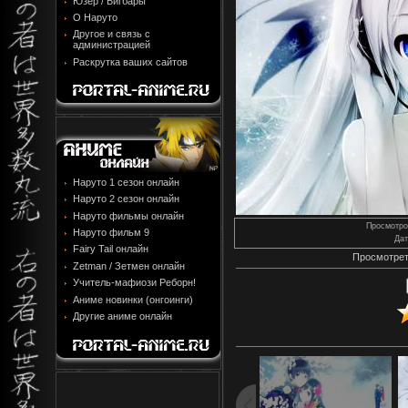
Юзер / Бигбары
О Наруто
Другое и связь с
администрацией
Раскрутка ваших сайтов
Наруто 1 сезон онлайн
Наруто 2 сезон онлайн
Наруто фильмы онлайн
Просмотро
Наруто фильм 9
Дат
Fairy Tail онлайн
Просмотрет
Zetman / Зетмен онлайн
Учитель-мафиози Реборн!
Аниме новинки (онгоинги)
Другие аниме онлайн