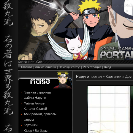
Хостинг от
uCoz
Главная
|
Аниме онлайн
|
Помощь сайту!
|
Регистрация
|
Вход
Наруто
портал »
Картинки
»
Друг
Главная страница
Файлы Наруто
Файлы Аниме
Каталог Статей
AMV ролики, приколы
Форум
Картинки
Юзер / Бигбары