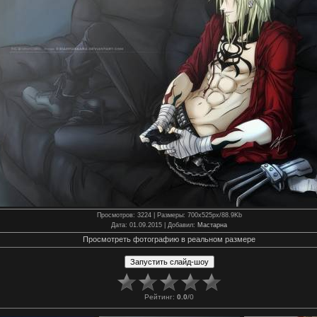
Просмотров
: 3224 |
Размеры
: 700x525px/88.9Kb
Дата
: 01.09.2015 |
Добавил
:
Мастарна
Просмотреть фотографию в реальном размере
Рейтинг
:
0.0
/
0