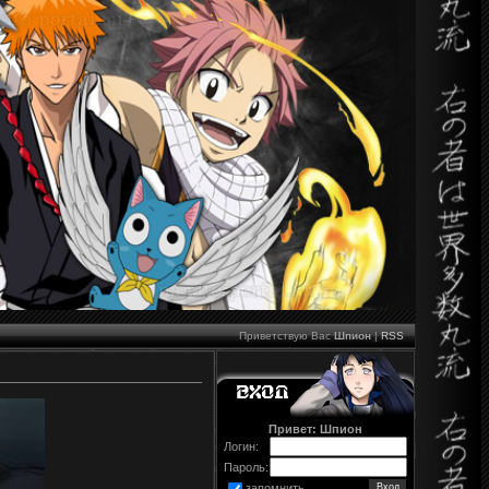
Приветствую Вас
Шпион
|
RSS
Привет: Шпион
Логин:
Пароль:
запомнить