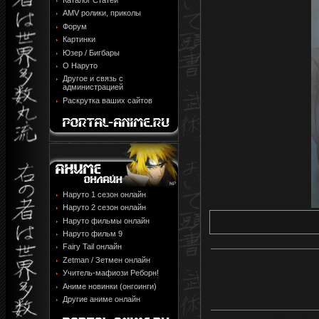
Каталог Статей
AMV ролики, приколы
Форум
Картинки
Юзер / Бигбары
О Наруто
Другое и связь с
администрацией
Раскрутка ваших сайтов
Наруто 1 сезон онлайн
Наруто 2 сезон онлайн
Наруто фильмы онлайн
Наруто фильм 9
Fairy Tail онлайн
Zetman / Зетмен онлайн
Учитель-мафиози Реборн!
Аниме новинки (онгоинги)
Другие аниме онлайн