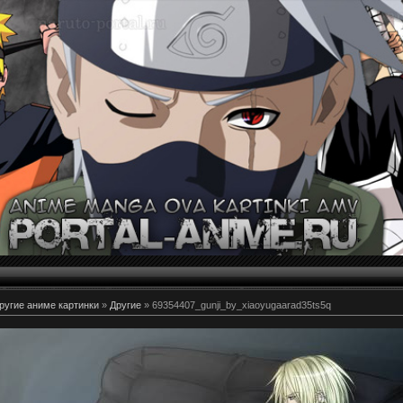
ругие аниме картинки
»
Другие
» 69354407_gunji_by_xiaoyugaarad35ts5q