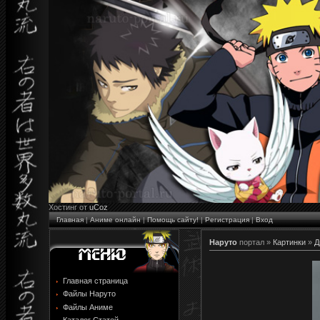
Хостинг от
uCoz
Главная
|
Аниме онлайн
|
Помощь сайту!
|
Регистрация
|
Вход
Наруто
портал »
Картинки
»
Д
Главная страница
Файлы Наруто
Файлы Аниме