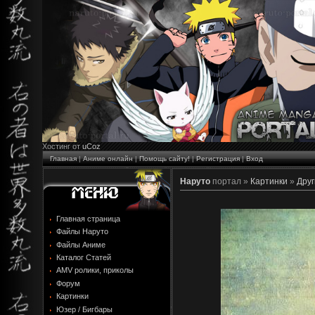
Хостинг от
uCoz
Главная
|
Аниме онлайн
|
Помощь сайту!
|
Регистрация
|
Вход
Наруто
портал »
Картинки
»
Друг
Главная страница
Файлы Наруто
Файлы Аниме
Каталог Статей
AMV ролики, приколы
Форум
Картинки
Юзер / Бигбары