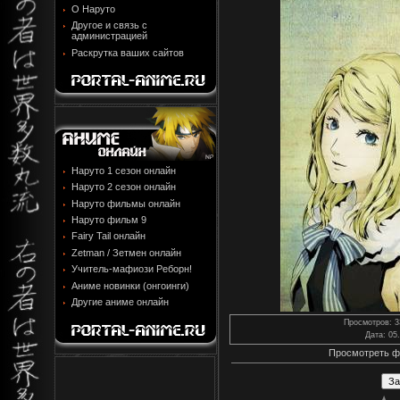
О Наруто
Другое и связь с
администрацией
Раскрутка ваших сайтов
Наруто 1 сезон онлайн
Наруто 2 сезон онлайн
Наруто фильмы онлайн
Наруто фильм 9
Fairy Tail онлайн
Zetman / Зетмен онлайн
Учитель-мафиози Реборн!
Аниме новинки (онгоинги)
Другие аниме онлайн
Просмотров
: 
Дата
: 05
Просмотреть ф