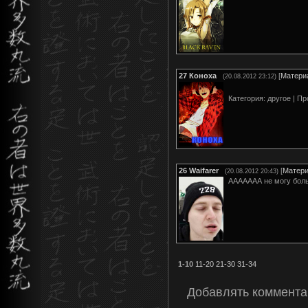
27
Коноха
[
Матери
(20.08.2012 23:12)
Категория: другое | П
26
Waifarer
[
Матер
(20.08.2012 20:43)
ААААААА не могу бол
1-10
11-20
21-30
31-34
Добавлять коммента