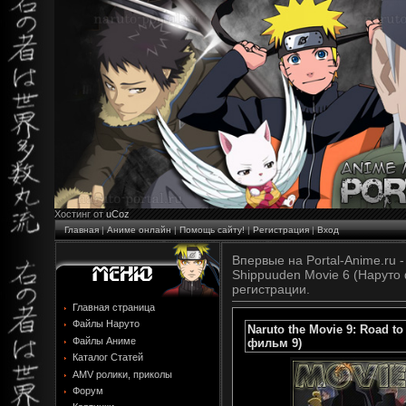
Хостинг от
uCoz
Главная
|
Аниме онлайн
|
Помощь сайту!
|
Регистрация
|
Вход
Впервые на Portal-Anime.ru - 
Shippuuden Movie 6 (Наруто
регистрации.
Главная страница
Файлы Наруто
Naruto the Movie 9: Road to
Файлы Аниме
фильм 9)
Каталог Статей
AMV ролики, приколы
Форум