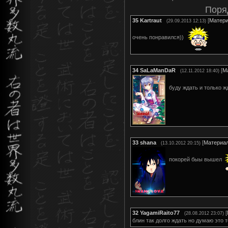
Поря
35
Kartraut
[
Матер
(29.09.2013 12:13)
очень понравился))
34
SaLaManDaR
[
М
(12.11.2012 18:40)
буду ждать и только ждат
33
shana
[
Материа
(13.10.2012 20:15)
покорей быы вышел
32
YagamiRaito77
[
(28.08.2012 23:07)
блин так долго ждать но думаю это т