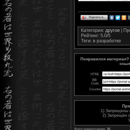
Поделиться…
Категория
:
другое
|
Пр
Рейтинг
:
5.0
/
5
Теги
: в разработке
Понравился материал? 
ссыл
HTML
BB-
Code
Ссылка
Пра
1) Запрещены 
2) Запрещён с
Всего комментариев
:
35