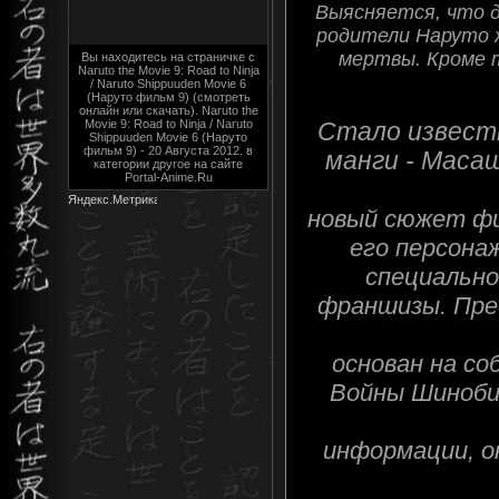
Выясняется, что д
родители Наруто 
мертвы. Кроме 
Вы находитесь на страничке с
Naruto the Movie 9: Road to Ninja
/ Naruto Shippuuden Movie 6
(Наруто фильм 9) (смотреть
онлайн или скачать). Naruto the
Movie 9: Road to Ninja / Naruto
Стало извест
Shippuuden Movie 6 (Наруто
фильм 9) - 20 Августа 2012. в
манги - Мас
категории другое на сайте
Portal-Anime.Ru
новый сюжет фи
его персона
специально
франшизы. Пре
основан на с
Войны Шиноби 
информации, о