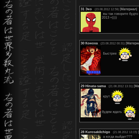
31
Эко
[
Материал
]
(23.08.2012 12:59)
вы так говорите будто
2013 =))))
30
Коноха
[
Матери
(23.08.2012 00:31)
Быстрее
29
Hinata-sama
[
Ма
(21.08.2012 13:31)
крут
будем ждать
28
KurosakiIchigo
[
(21.08.2012 13:15)
а когда выйдет???