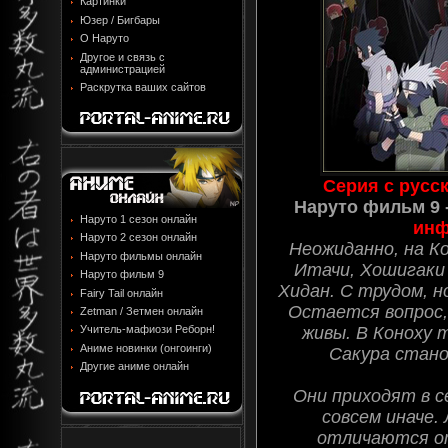
Картинки
Юзер / Бигбары
О Наруто
Другое и связь с
администрацией
Раскрутка ваших сайтов
Серия с русс
Наруто фильм 9 - 
Наруто 1 сезон онлайн
инф
Наруто 2 сезон онлайн
Неожиданно, на К
Наруто фильмы онлайн
Итачи, Хошигаки 
Наруто фильм 9
Хидан. С трудом, 
Fairy Tail онлайн
Остается вопрос,
Zetman / Зетмен онлайн
живы. В Коноху 
Учитель-мафиози Реборн!
Аниме новинки (онгоинги)
Сакура стано
Другие аниме онлайн
Они приходят в с
совсем иначе.
отличаются от