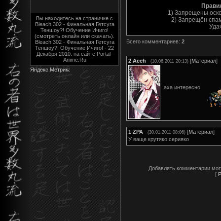
Прави
1) Запрещены оск
Вы находитесь на страничке с
2) Запрещён спам
Bleach 302 - Финальная Гетсуга
Уда
Теншоу?! Обучение Ичиго!
(смотреть онлайн или скачать).
Всего комментариев
:
2
Bleach 302 - Финальная Гетсуга
Теншоу?! Обучение Ичиго! - 22
Декабря 2010. на сайте Portal-
Anime.Ru
2
Aceh
[
Материал
]
(10.06.2011 20:13)
аха интересно
1
ZPA
[
Материал
]
(30.01.2011 08:06)
У ваще крутяко серияко
Добавлять комментарии мог
[
Р