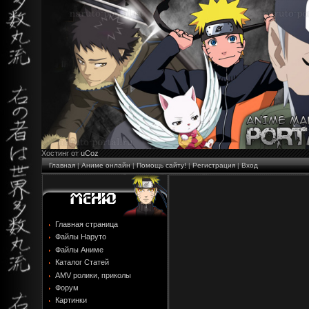
Хостинг от
uCoz
Главная
|
Аниме онлайн
|
Помощь сайту!
|
Регистрация
|
Вход
Главная страница
Файлы Наруто
Файлы Аниме
Каталог Статей
AMV ролики, приколы
Форум
Картинки