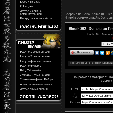
Юзер / Бигбары
О Наруто
Другое и связь с
администрацией
Впервые на Portal-Anime.ru - Ble
Ичиго! в режиме онлайн, бесплат
Раскрутка ваших сайтов
Bleach 302 - Финальная Ге
Bleach 302 - Финаль
Наруто 1 сезон онлайн
Поделиться…
Наруто 2 сезон онлайн
Наруто фильмы онлайн
Просмотров
: 2543 |
Добавил
:
Lichkin-ru
Наруто фильм 9
Fairy Tail онлайн
Zetman / Зетмен онлайн
Понравился материал? По
Учитель-мафиози Реборн!
ссылку 
Аниме новинки (онгоинги)
Другие аниме онлайн
HTML
BB-
Code
Ссылка