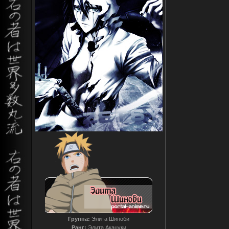
Группа:
Элита Шиноби
Ранг:
Элита Акацуки