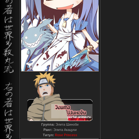
Группа:
Элита Шиноби
Ранг:
Элита Акацуки
Титул:
Rose Princess