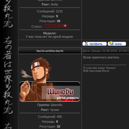
Ранг:
Анбу
Сообщений:
1133
Награды:
9
Репутация:
38
Статус:
Медали:
У вас пока нет ни одной медали.
Itachi-uchiha-itachi
Дата: Среда, 21.09.2011, 17:44
Всем приятного апетита
Я участник клана "Коноха"
Мой персонаж:Итачи
Группа:
Шиноби
Ранг:
Чунин
Сообщений:
485
Награды:
8
Репутация:
32