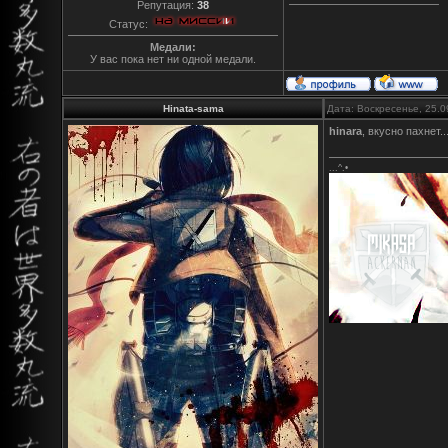
Репутация:
38
Статус:
Медали:
У вас пока нет ни одной медали.
Hinata-sama
Дата: Воскресенье, 25.0
hinara
, вкусно пахнет..
...^.•