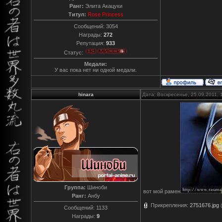
Ранг:
Элита Акацуки
Титул:
Rose Princess
Сообщений:
3054
Награды:
272
Репутация:
933
Статус:
Медали:
У вас пока нет ни одной медали.
hinara
Дата: Воскресенье, 25.09.2011,
Группа:
Шиноби
вот мой рамен
Ранг:
Анбу
Прикрепления:
2751676.jpg
Сообщений:
1133
Награды:
9