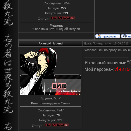
Сообщений:
3054
Награды:
272
Репутация:
933
Статус:
Медали:
У вас пока нет ни одной медали.
Akatsuki_legend
Дата: Понедельник, 19.09.2011,
хотелось бы но вроде бы обыч
"
Я главный шинигами
Ичиго
Мой персонаж
Группа:
V.I.P
Ранг:
Легендарный Санин
Сообщений:
4947
Награды:
70
Репутация:
331
Статус: