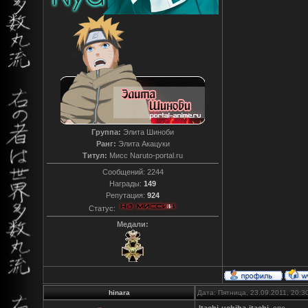
Группа:
Элита Шиноби
Ранг:
Элита Акацуки
Титул:
Мисс Naruto-portal.ru
Сообщений:
2244
Награды:
149
Репутация:
924
Статус:
Медали:
hinara
Дата: Пятница, 23.09.2011, 20:
Itachi-uchiha-itachi
, спс