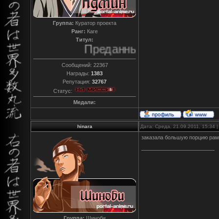
Группа:
Куратор проекта
Ранг:
Каге
Титул:
Преданный
Сообщений:
22367
Награды:
1383
Репутация:
32767
Статус:
Медали:
hinara
Дата: Среда, 21.09.2011, 15:34
заказала большую порцию ра
Группа:
Шиноби