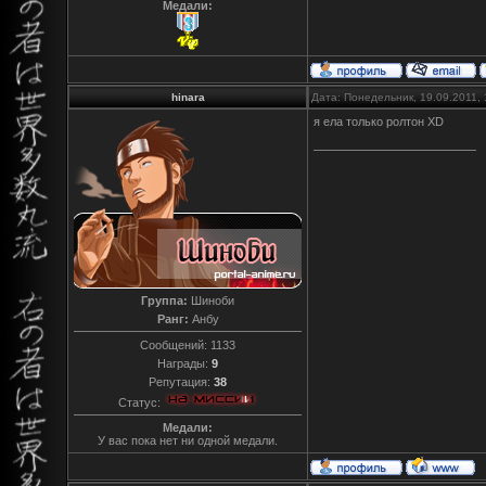
Медали:
hinara
Дата: Понедельник, 19.09.2011,
я ела только ролтон ХD
Группа:
Шиноби
Ранг:
Анбу
Сообщений:
1133
Награды:
9
Репутация:
38
Статус:
Медали:
У вас пока нет ни одной медали.