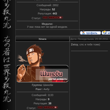
Сообщений:
2652
Награды:
52
Репутация:
443
Статус:
Медали:
У вас пока нет ни одной медали.
hinara
Дата: Понедельник, 26.09.2011,
Zetsy
, спс и тебе тоже)
Группа:
Шиноби
Ранг:
Анбу
Сообщений:
1133
Награды:
9
Репутация:
38
Статус: