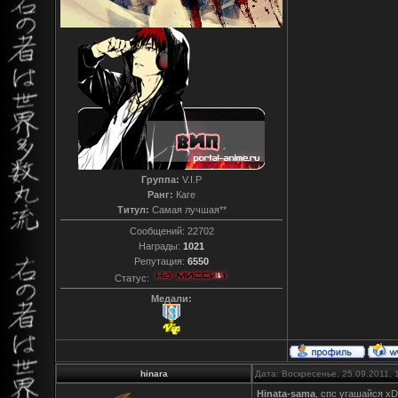
Группа:
V.I.P
Ранг:
Каге
Титул:
Самая лучшая**
Сообщений:
22702
Награды:
1021
Репутация:
6550
Статус:
Медали:
hinara
Дата: Воскресенье, 25.09.2011,
Hinata-sama
, спс угашайся хD