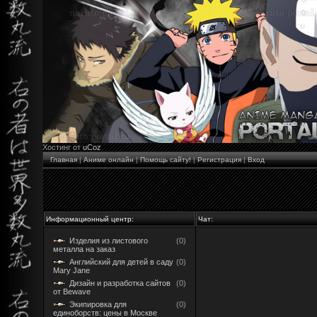
Хостинг от
uCoz
Главная
|
Аниме онлайн
|
Помощь сайту!
|
Регистрация
|
Вход
Информационный центр:
Чат:
Изделия из листового
(0)
металла на заказ
Английский для детей в саду
(0)
Mary Jane
Дизайн и разработка сайтов
(0)
от Bewave
Экипировка для
(0)
единоборств: цены в Москве