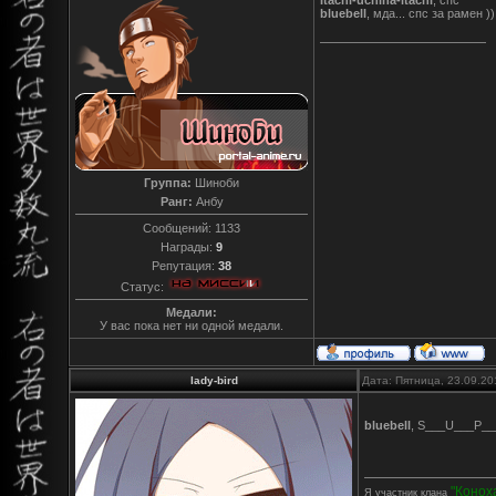
bluebell
, мда... спс за рамен ))
Группа:
Шиноби
Ранг:
Анбу
Сообщений:
1133
Награды:
9
Репутация:
38
Статус:
Медали:
У вас пока нет ни одной медали.
lady-bird
Дата: Пятница, 23.09.20
bluebell
, S___U___P_
"Конох
Я участник клана