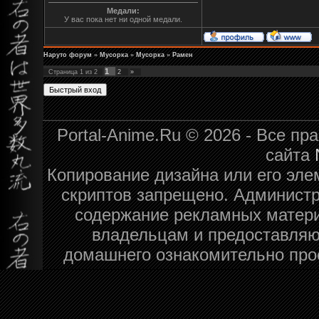
Медали:
У вас пока нет ни одной медали.
Наруто форум
»
Мусорка
»
Мусорка
»
Рамен
1
Страница
1
из
2
2
»
Portal-Anime.Ru © 2026 - Все п
сайта
Копирование дизайна или его эле
скриптов запрещено. Администра
содержание рекламных матери
владельцам и предоставляю
домашнего ознакомительно про