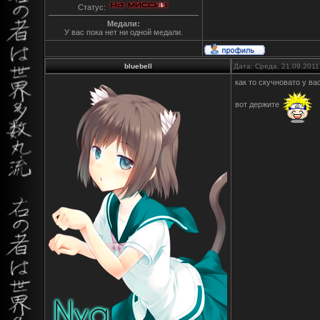
Статус:
Медали:
У вас пока нет ни одной медали.
bluebell
Дата: Среда, 21.09.2011
как то скучновато у вас.
вот держите