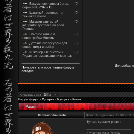
Вакуумные насосы Jurop:
(0)
серии PN, PNR и DL
Шахтный транспорт и
(0)
техника Dekree
Магазин запчастей
(0)
just.parts: доставка по всей
России
Элитное жилье и
(0)
новостройки Москвы
Детские аксессуары для
(0)
волос: виды и выбор
Инженерные системы
(0)
Ридан: автоматизация и монтаж
Для добавле
Пользователи посетившие форум
сегодня:
1
Страница
1
из
2
2
»
Наруто форум
»
Мусорка
»
Мусорка
»
Рамен
Рамен
Itachi-uchiha-itachi
Дата: Понедельник, 19.09.2011,
Тут мы кушаем рамен
Я участник клана "Коноха"