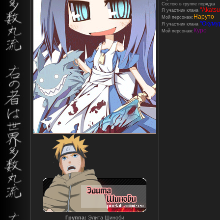
Состою в группе порядка
"Akatsu
Я участник клана
Наруто
Мой персонаж:
''Окумур
Я участник клана
Куро
Мой персонаж:
Группа:
Элита Шиноби