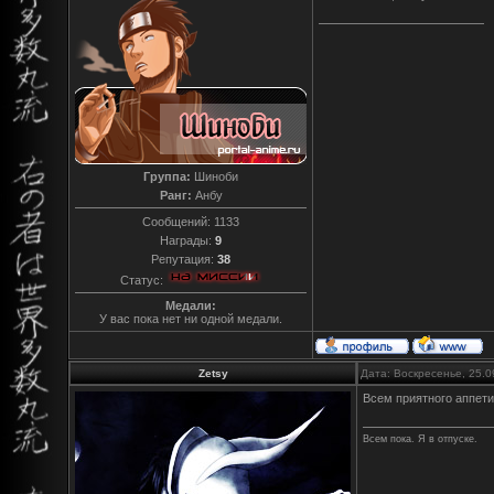
Группа:
Шиноби
Ранг:
Анбу
Сообщений:
1133
Награды:
9
Репутация:
38
Статус:
Медали:
У вас пока нет ни одной медали.
Zetsy
Дата: Воскресенье, 25.0
Всем приятного аппети
Всем пока. Я в отпуске.