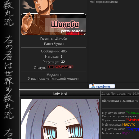
Мой персонаж:Итачи
Группа:
Шиноби
Ранг:
Чунин
Сообщений:
485
Награды:
8
Репутация:
32
Статус:
Медали:
У вас пока нет ни одной медали.
lady-bird
Дата: Понедельник, 19.
ой,некогда в жизньи не
"Конох
Я участник клана
Состою в группе порядка
"Akatsu
Я участник клана
Наруто
Мой персонаж:
''Окумур
Я участник клана
Куро
Мой персонаж: