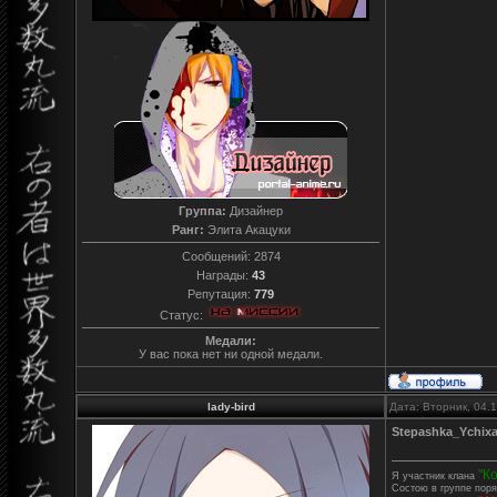
Группа:
Дизайнер
Ранг:
Элита Акацуки
Сообщений:
2874
Награды:
43
Репутация:
779
Статус:
Медали:
У вас пока нет ни одной медали.
lady-bird
Дата: Вторник, 04.
Stepashka_Ychix
"К
Я участник клана
Состою в группе поря