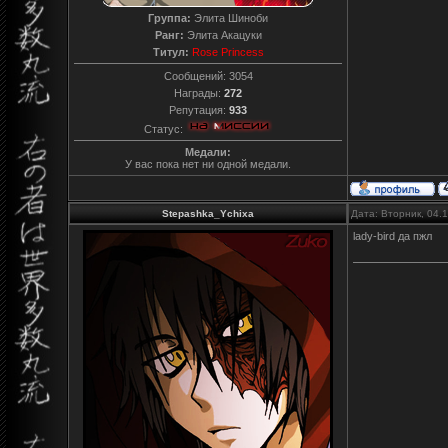
Группа:
Элита Шиноби
Ранг:
Элита Акацуки
Титул:
Rose Princess
Сообщений:
3054
Награды:
272
Репутация:
933
Статус:
Медали:
У вас пока нет ни одной медали.
Stepashka_Ychixa
Дата: Вторник, 04.
lady-bird да пжл