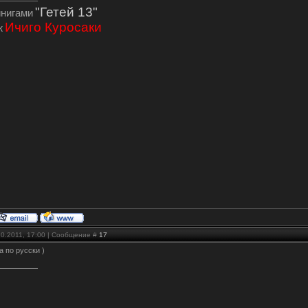
"Гетей 13"
инигами
Ичиго Куросаки
ж
10.2011, 17:00 | Сообщение #
17
 а по русски )