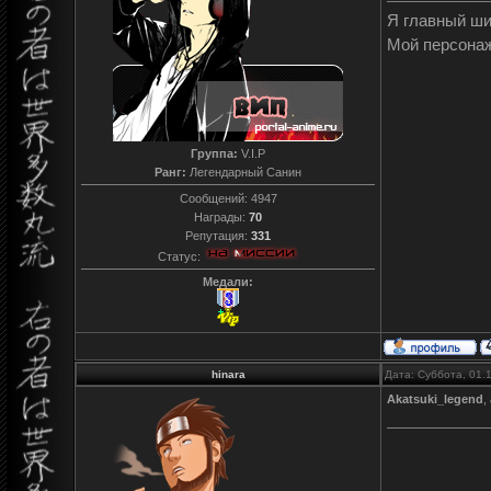
Я главный ш
Мой персона
Группа:
V.I.P
Ранг:
Легендарный Санин
Сообщений:
4947
Награды:
70
Репутация:
331
Статус:
Медали:
hinara
Дата: Суббота, 01.
Akatsuki_legend
,