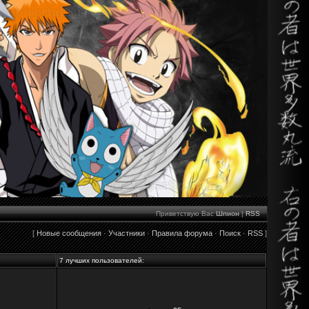
Приветствую Вас
Шпион
|
RSS
[
Новые сообщения
·
Участники
·
Правила форума
·
Поиск
·
RSS
]
7 лучших пользователей: