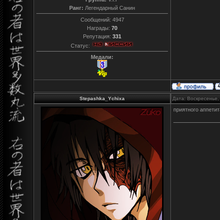
Ранг:
Легендарный Санин
Сообщений:
4947
Награды:
70
Репутация:
331
Статус:
Медали:
Stepashka_Ychixa
Дата: Воскресенье,
приятного аппетит