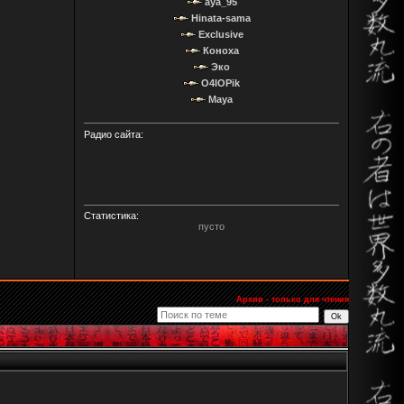
aya_95
Hinata-sama
Exclusive
Коноха
Эко
O4IOPik
Maya
Радио сайта:
Статистика:
пусто
Архив - только для чтения