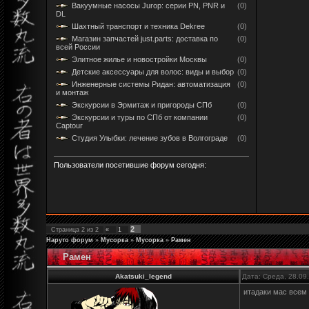
Вакуумные насосы Jurop: серии PN, PNR и
(0)
DL
Шахтный транспорт и техника Dekree
(0)
Магазин запчастей just.parts: доставка по
(0)
всей России
Элитное жилье и новостройки Москвы
(0)
Детские аксессуары для волос: виды и выбор
(0)
Инженерные системы Ридан: автоматизация
(0)
и монтаж
Экскурсии в Эрмитаж и пригороды СПб
(0)
Экскурсии и туры по СПб от компании
(0)
Captour
Студия Улыбки: лечение зубов в Волгограде
(0)
Пользователи посетившие форум сегодня:
2
Страница
2
из
2
«
1
Наруто форум
»
Мусорка
»
Мусорка
»
Рамен
Рамен
Akatsuki_legend
Дата: Среда, 28.09
итадаки мас всем !!