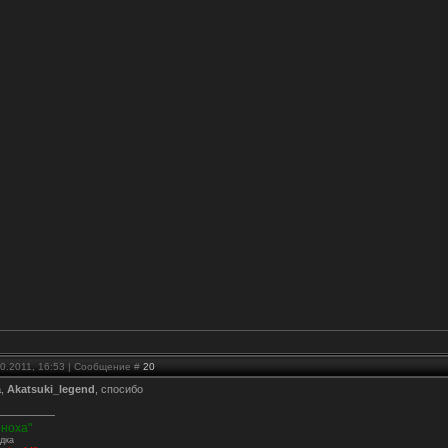
10.2011, 16:53 | Сообщение #
20
a
,
Akatsuki_legend
, спосибо
оноха"
дка