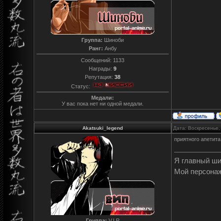
Группа:
Шиноби
Ранг:
Анбу
Сообщений:
1133
Награды:
9
Репутация:
38
Статус:
Медали:
У вас пока нет ни одной медали.
Akatsuki_legend
Дата: Воскресенье,
приятного апетита
Я главный ш
Мой персона
Группа:
V.I.P