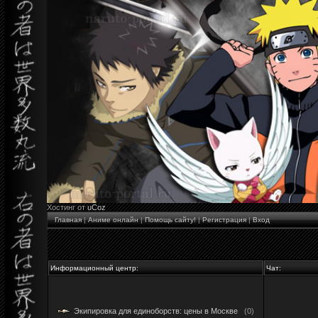
Хостинг от
uCoz
Главная
|
Аниме онлайн
|
Помощь сайту!
|
Регистрация
|
Вход
Информационный центр:
Чат:
Экипировка для единоборств: цены в Москве
(0)