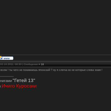
 02.10.2011, 08:30 | Сообщение #
18
 всем ! ты чего не понимаешь японский ? ну я слегка но не которые слова знаю !
"Гетей 13"
инигами
Ичиго Куросаки
ж