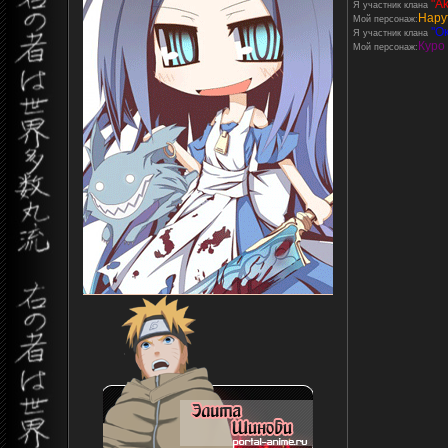
"Ak
Я участник клана
Нару
Мой персонаж:
''О
Я участник клана
Куро
Мой персонаж: