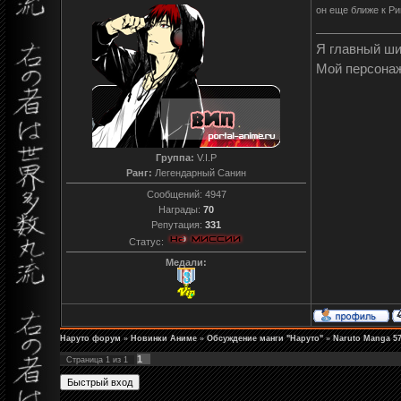
он еще ближе к Ри
Я главный ш
Мой персона
Группа:
V.I.P
Ранг:
Легендарный Санин
Сообщений:
4947
Награды:
70
Репутация:
331
Статус:
Медали:
Наруто форум
»
Новинки Аниме
»
Обсуждение манги "Наруто"
»
Naruto Manga 57
1
Страница
1
из
1