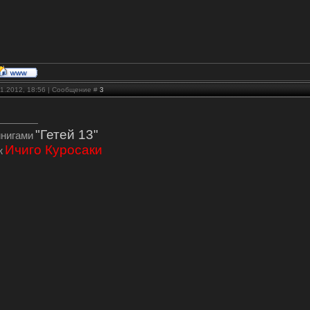
01.2012, 18:56 | Сообщение #
3
"Гетей 13"
инигами
Ичиго Куросаки
ж