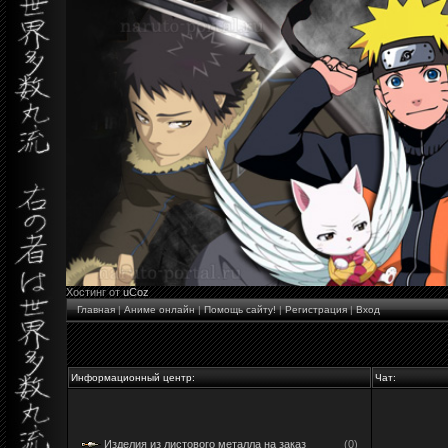
Хостинг от
uCoz
Главная
|
Аниме онлайн
|
Помощь сайту!
|
Регистрация
|
Вход
Информационный центр:
Чат:
Изделия из листового металла на заказ
(0)