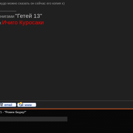
кудо можно сказать он сейчас его копия х)
"Гетей 13"
инигами
Ичиго Куросаки
ж
1 - "Режим Биджу!"