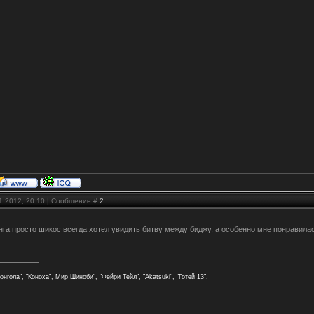
01.2012, 20:10 | Сообщение #
2
нга просто шикос всегда хотел увидить битву между биджу, а особенно мне понравилас
онгола", "Коноха", Мир Шиноби", "Фейри Тейл", "Akatsuki", "Готей 13".