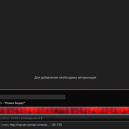
Для добавления необходима авторизация
1 - "Режим Биджу!"
01.2012, 19:54 | Сообщение #
1
 главу
http://naruto-portal.ru/news....-25-735