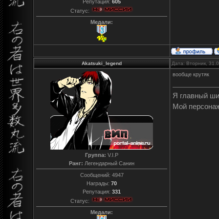
Репутация:
605
Статус:
Медали:
Akatsuki_legend
Дата: Вторник, 31.
вообще крутяк
Я главный ш
Мой персона
Группа:
V.I.P
Ранг:
Легендарный Санин
Сообщений:
4947
Награды:
70
Репутация:
331
Статус:
Медали: