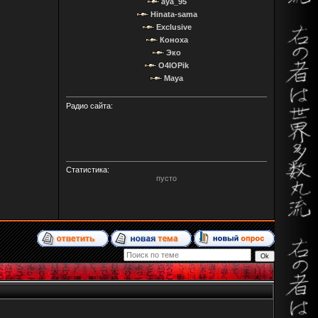
aya_95
Hinata-sama
Exclusive
Коноха
Эко
O4IOPik
Maya
Радио сайта:
Статистика:
пусто