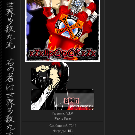
Группа:
V.I.P
Ранг:
Каге
Сообщений:
7244
Награды:
151