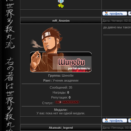
mR_Anonim
Дата: Четверг, 02.
да давно мы таког
Группа:
Шиноби
Ранг:
Ученик академии
Сообщений:
35
Награды:
0
Репутация:
0
Статус:
Медали:
У вас пока нет ни одной медали.
Akatsuki_legend
Дата: Пятница, 03.