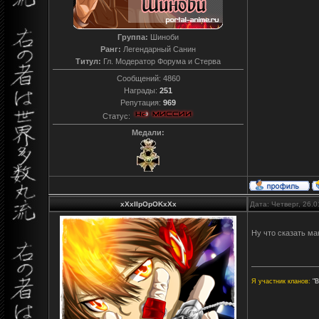
Группа:
Шиноби
Ранг:
Легендарный Санин
Титул:
Гл. Модератор Форума и Стерва
Сообщений:
4860
Награды:
251
Репутация:
969
Статус:
Медали:
xXxIIpOpOKxXx
Дата: Четверг, 26.
Ну что сказать ма
Я участник кланов:
"В