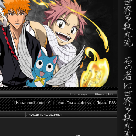
Приветствую Вас
Шпион
|
RSS
[
Новые сообщения
·
Участники
·
Правила форума
·
Поиск
·
RSS
]
7 лучших пользователей: