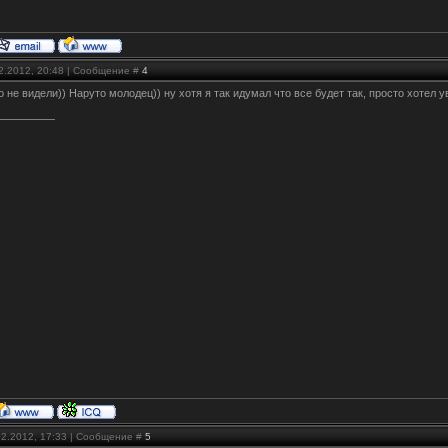
02.2012, 20:48 | Сообщение #
4
о не видели)) Наруто молодец)) ну хотя я так идумал что все будет так, просто хотел 
02.2012, 17:33 | Сообщение #
5