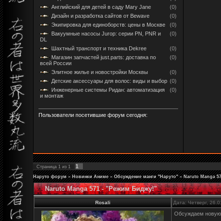
Английский для детей в саду Mary Jane
(0)
Дизайн и разработка сайтов от Bewave
(0)
Экипировка для единоборств: цены в Москве
(0)
Вакуумные насосы Jurop: серии PN, PNR и
(0)
DL
Шахтный транспорт и техника Dekree
(0)
Магазин запчастей just.parts: доставка по
(0)
всей России
Элитное жилье и новостройки Москвы
(0)
Детские аксессуары для волос: виды и выбор
(0)
Инженерные системы Ридан: автоматизация
(0)
и монтаж
Пользователи посетившие форум сегодня:
1
Страница
1
из
1
Наруто форум
»
Новинки Аниме
»
Обсуждение манги "Наруто"
»
Naruto Manga 57
Naruto Manga 571 - "Режим Биджу!"
Rosali
Дата: Четверг, 26.
Обсуждаем новую