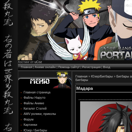
Хостинг от
uCoz
Главная
|
Аниме онлайн
|
Помощь сайту!
|
Регистрация
|
Вход
Главная
»
Юзер/Бигбары
»
Бигбары 
Бигбары
Мадара
Главная страница
Файлы Наруто
Файлы Аниме
Каталог Статей
AMV ролики, приколы
Форум
Картинки
Юзер / Бигбары