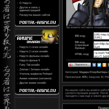
О Наруто
Другое и связь с
администрацией
Раскрутка ваших сайтов
Вы можите поставить понравивший
BB-код:
BB-код
(строчные
Наруто 1 сезон онлайн
буквы):
Наруто 2 сезон онлайн
HTML-код:
Наруто фильмы онлайн
Наруто фильм 9
Поделиться…
Fairy Tail онлайн
Zetman / Зетмен онлайн
Категория
:
Мадара Юзер/Бигбары
Учитель-мафиози Реборн!
Просмотров
:
875
|
Загрузок
:
0
|
Ре
Аниме новинки (онгоинги)
Другие аниме онлайн
На нашем сайте вы можете найти
соответствующем разделе. После т
Заходите к нам ещё и зовите друзе
Прави