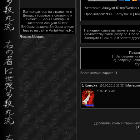
Категория
:
Акацуки Юзер/Бигбары
Вы находитесь на страничке с
Просмотров
:
939
|
Загрузок
:
0
|
Ко
Деидара (смотреть онлайн или
скачать). Бары / Бигбары в
категории Акацуки Юзер/
Бигбары раздела Бигбары аниме
Наруто на сайте Portal-Anime.Ru
На нашем сайте вы можете найти
соответствующем разделе. После 
Заходите к нам ещё и зовите друз
Прави
1) Запрещены ос
2) Запрещён спа
Уд
Всего комментариев
:
1
1
Коноха
[
Материа
(30.06.2012 22:52)
КРАСИВЫЙ
Добавлять комментарии мог
[
Р