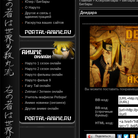
Главная
»
Юзер/Бигбары
»
Бигбары 
Юзер / Бигбары
Бигбары
О Наруто
Деидара
Другое и связь с
администрацией
Раскрутка ваших сайтов
Наруто 1 сезон онлайн
Наруто 2 сезон онлайн
Наруто фильмы онлайн
Наруто фильм 9
Fairy Tail онлайн
Вы можите поставить понравивши
Zetman / Зетмен онлайн
Учитель-мафиози Реборн!
BB-код:
Аниме новинки (онгоинги)
BB-код
Другие аниме онлайн
(строчные
буквы):
HTML-код:
Поделиться…