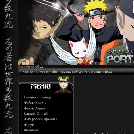
Хостинг от
uCoz
Главная
|
Аниме онлайн
|
Помощь сайту!
|
Регистрация
|
Вход
Главная страница
Файлы Наруто
Файлы Аниме
Каталог Статей
AMV ролики, приколы
Форум
Картинки