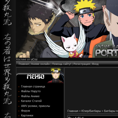
Хостинг от
uCoz
Главная
|
Аниме онлайн
|
Помощь сайту!
|
Регистрация
|
Вход
Главная страница
Файлы Наруто
Файлы Аниме
Каталог Статей
AMV ролики, приколы
Форум
Главная
»
Юзер/Бигбары
»
Бигбары п
Картинки