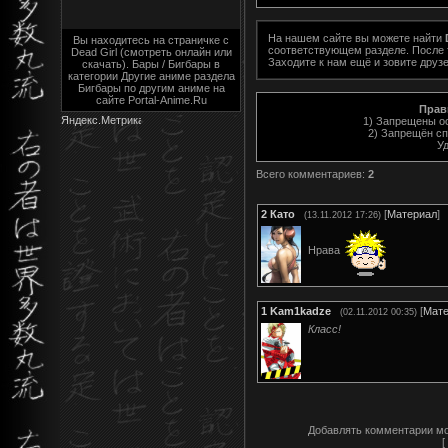
На нашем сайте вы можете найти
Вы находитесь на страничке с
соответствующем разделе. После т
Dead Girl (смотреть онлайн или
Заходите к нам ещё и зовите друзе
скачать). Бары / Бигбары в
категории Другие аниме раздела
Бигбары по другим аниме на
сайте Portal-Anime.Ru
Прав
1) Запрещены о
2) Запрещён сп
У
Всего комментариев
:
2
2
Като
[
Материал
]
(13.11.2012 17:26)
Нрава
1
Kam1kadze
[
Мате
(02.11.2012 00:35)
Класс!
Добавлять комментарии мо
[