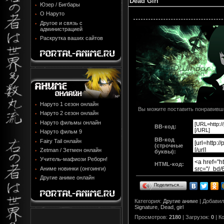
Dead Girl
Юзер / Бигбары
О Наруто
Другое и связь с
администрацией
Раскрутка ваших сайтов
Наруто 1 сезон онлайн
Вы можите поставить понравивши
Наруто 2 сезон онлайн
Наруто фильмы онлайн
BB-код:
Наруто фильм 9
BB-код
Fairy Tail онлайн
(строчные
Zetman / Зетмен онлайн
буквы):
Учитель-мафиози Реборн!
HTML-код:
Аниме новинки (онгоинги)
Другие аниме онлайн
Поделиться…
Категория
:
Другие аниме
|
Добавил
Signature
,
Dead
,
girl
Просмотров
:
2180
|
Загрузок
:
0
|
К